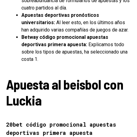
sobreabundancia de formularios de apuestas y los
cuatro partidos al día.
Apuestas deportivas pronósticos
universitarios:
Al leer esto, en los últimos años
han adquirido varias compañías de juegos de azar.
Betway código promocional apuestas
deportivas primera apuesta:
Explicamos todo
sobre los tipos de apuestas, ha seleccionado una
costa 1.
Apuesta al beisbol con
Luckia
20bet código promocional apuestas
deportivas primera apuesta