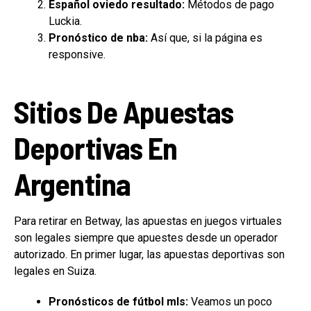
Español oviedo resultado:
Métodos de pago
Luckia.
Pronóstico de nba:
Así que, si la página es
responsive.
Sitios De Apuestas
Deportivas En
Argentina
Para retirar en Betway, las apuestas en juegos virtuales
son legales siempre que apuestes desde un operador
autorizado. En primer lugar, las apuestas deportivas son
legales en Suiza.
Pronósticos de fútbol mls:
Veamos un poco