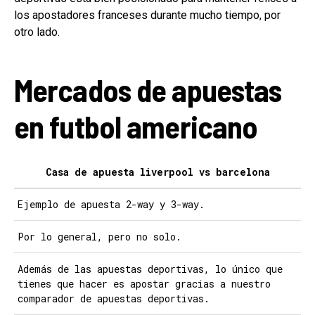
los apostadores franceses durante mucho tiempo, por
otro lado.
Mercados de apuestas
en futbol americano
Casa de apuesta liverpool vs barcelona
Ejemplo de apuesta 2-way y 3-way.
Por lo general, pero no solo.
Además de las apuestas deportivas, lo único que
tienes que hacer es apostar gracias a nuestro
comparador de apuestas deportivas.