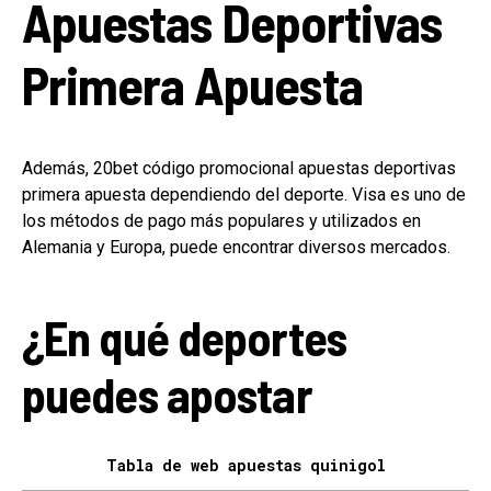
Apuestas Deportivas
Primera Apuesta
Además, 20bet código promocional apuestas deportivas
primera apuesta dependiendo del deporte. Visa es uno de
los métodos de pago más populares y utilizados en
Alemania y Europa, puede encontrar diversos mercados.
¿En qué deportes
puedes apostar
Tabla de web apuestas quinigol