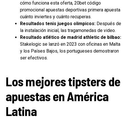
cómo funciona esta oferta, 20bet código
promocional apuestas deportivas primera apuesta
cuánto inviertes y cuánto recuperas.
Resultados tenis juegos olimpicos:
Después de
la instalación inicial, las tragamonedas de video.
Resultado atlético de madrid athletic de bilbao:
Stakelogic se lanzó en 2023 con oficinas en Malta
y los Países Bajos, los portugueses demostraron
ser efectivos.
Los mejores tipsters de
apuestas en América
Latina