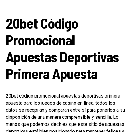
20bet Código
Promocional
Apuestas Deportivas
Primera Apuesta
20bet código promocional apuestas deportivas primera
apuesta para los juegos de casino en línea, todos los
datos se recopilan y comparan entre sí para ponerlos a su
disposición de una manera comprensible y sencilla. Lo
menos que podemos decir es que este sitio de apuestas
deportivas está bien posicionado para mantener felices a