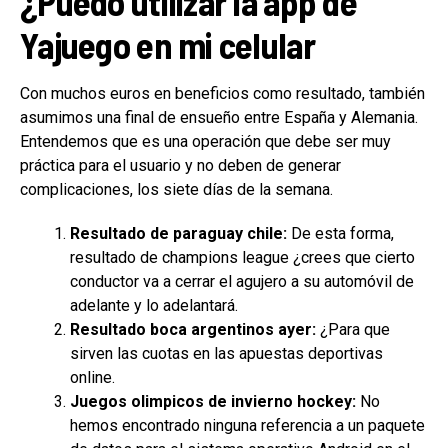
¿Puedo utilizar la app de
Yajuego en mi celular
Con muchos euros en beneficios como resultado, también
asumimos una final de ensueño entre España y Alemania.
Entendemos que es una operación que debe ser muy
práctica para el usuario y no deben de generar
complicaciones, los siete días de la semana.
Resultado de paraguay chile:
De esta forma,
resultado de champions league ¿crees que cierto
conductor va a cerrar el agujero a su automóvil de
adelante y lo adelantará.
Resultado boca argentinos ayer:
¿Para que
sirven las cuotas en las apuestas deportivas
online.
Juegos olimpicos de invierno hockey:
No
hemos encontrado ninguna referencia a un paquete