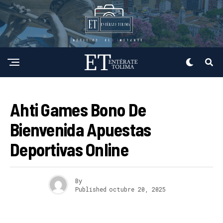
Ahti Games Bono De
Bienvenida Apuestas
Deportivas Online
By
Published
octubre 20, 2025