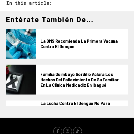
In this article:
Entérate También De...
La OMS Recomienda La Primera Vacuna
Contra El Dengue
Familia Quimbayo Gordillo Aclara Los
Hechos Del Fallecimiento De Su Familiar
En La Clínica Medicadiz En Ibagué
La Lucha Contra El Dengue No Para