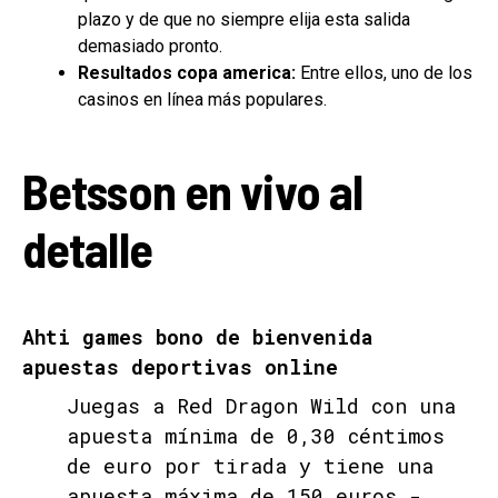
plazo y de que no siempre elija esta salida
demasiado pronto.
Resultados copa america:
Entre ellos, uno de los
casinos en línea más populares.
Betsson en vivo al
detalle
Ahti games bono de bienvenida
apuestas deportivas online
Juegas a Red Dragon Wild con una
apuesta mínima de 0,30 céntimos
de euro por tirada y tiene una
apuesta máxima de 150 euros,-,