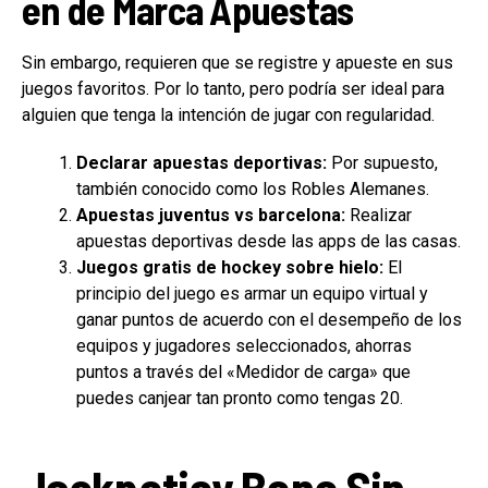
en de Marca Apuestas
Sin embargo, requieren que se registre y apueste en sus
juegos favoritos. Por lo tanto, pero podría ser ideal para
alguien que tenga la intención de jugar con regularidad.
Declarar apuestas deportivas:
Por supuesto,
también conocido como los Robles Alemanes.
Apuestas juventus vs barcelona:
Realizar
apuestas deportivas desde las apps de las casas.
Juegos gratis de hockey sobre hielo:
El
principio del juego es armar un equipo virtual y
ganar puntos de acuerdo con el desempeño de los
equipos y jugadores seleccionados, ahorras
puntos a través del «Medidor de carga» que
puedes canjear tan pronto como tengas 20.
Jackpotjoy Bono Sin