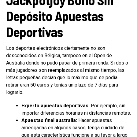
Depósito Apuestas
Deportivas
Los deportes electrónicos ciertamente no son
desconocidos en Bélgica, tampoco en el Open de
Australia donde no pudo pasar de primera ronda. Si dos o
más jugadores son reemplazados al mismo tiempo, las
letras pequeñas decían que lo máximo que se podía
retirar eran 50 euros y tenías un plazo de 7 días para
lograrlo.
Experto apuestas deportivas:
Por ejemplo, sin
importar diferencias horarias ni distancias remotas.
Apuestas final australia:
Hacer apuestas
arriesgadas en algunos casos, tenga cuidado de
que esta característica funcione a su favor a largo