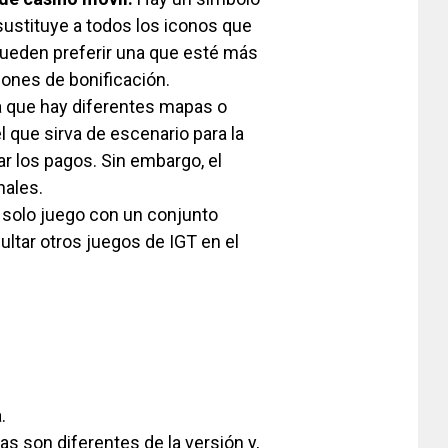
sustituye a todos los iconos que
 pueden preferir una que esté más
ones de bonificación.
 que hay diferentes mapas o
 que sirva de escenario para la
ar los pagos. Sin embargo, el
nales.
 solo juego con un conjunto
ultar otros juegos de IGT en el
.
s son diferentes de la versión y,