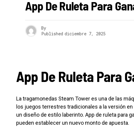
App De Ruleta Para Gan
By
Published
diciembre 7, 2025
App De Ruleta Para G
La tragamonedas Steam Tower es una de las máq
los juegos terrestres tradicionales a la versión 
un diseño de estilo laberinto. App de ruleta para g
pueden establecer un nuevo monto de apuesta.