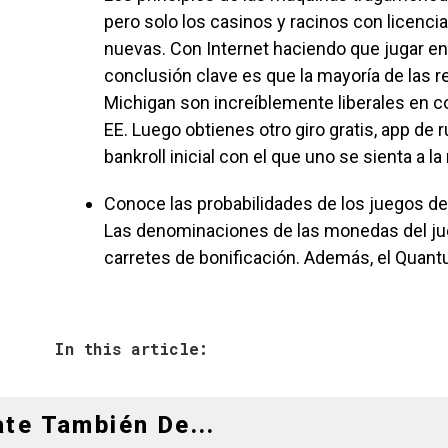
pero solo los casinos y racinos con licen
nuevas. Con Internet haciendo que jugar en 
conclusión clave es que la mayoría de las r
Michigan son increíblemente liberales en c
EE. Luego obtienes otro giro gratis, app de r
bankroll inicial con el que uno se sienta a l
Conoce las probabilidades de los juegos de
Las denominaciones de las monedas del jueg
carretes de bonificación. Además, el Quant
In this article:
ate También De...