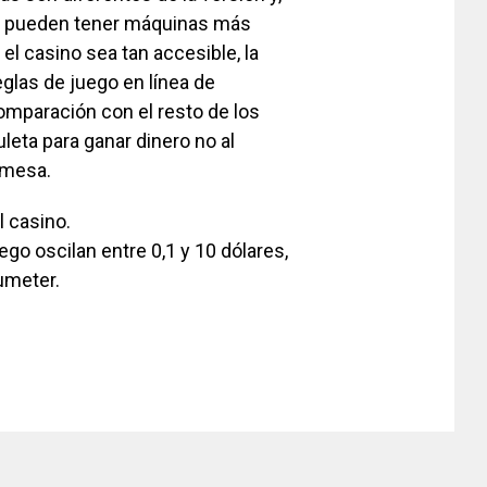
cia pueden tener máquinas más
el casino sea tan accesible, la
eglas de juego en línea de
omparación con el resto de los
uleta para ganar dinero no al
a mesa.
l casino.
o oscilan entre 0,1 y 10 dólares,
umeter.