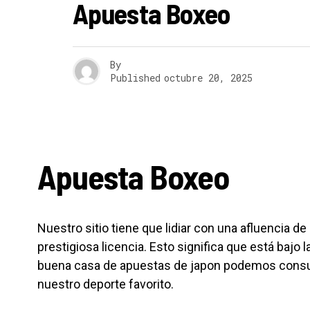
Apuesta Boxeo
By
Published
octubre 20, 2025
Apuesta Boxeo
Nuestro sitio tiene que lidiar con una afluencia de
prestigiosa licencia. Esto significa que está bajo 
buena casa de apuestas de japon podemos consulta
nuestro deporte favorito.