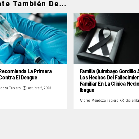
ate También De...
Recomienda La Primera
Familia Quimbayo Gordillo 
Contra El Dengue
Los Hechos Del Fallecimie
Familiar En La Clínica Medi
doza Tapiero
octubre 2, 2023
Ibagué
Andrea Mendoza Tapiero
diciembr