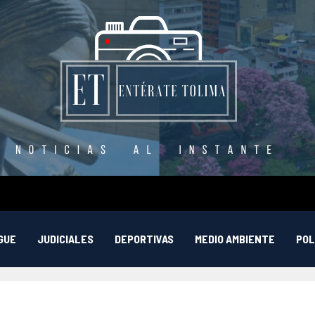
GUE
JUDICIALES
DEPORTIVAS
MEDIO AMBIENTE
POL