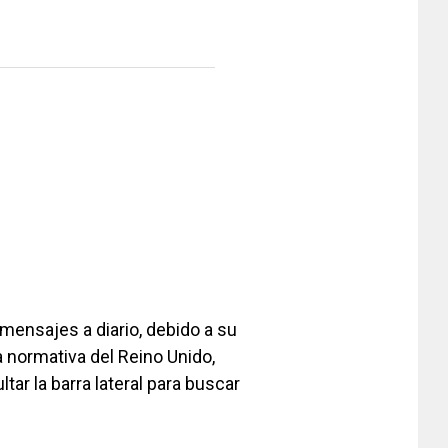
 mensajes a diario, debido a su
la normativa del Reino Unido,
r la barra lateral para buscar