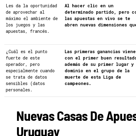
Les da la oportunidad
Al hacer clic en un
de aprovechar al
determinado partido, pero c
máximo el ambiente de
las apuestas en vivo se te
los juegos y las
abren nuevas dimensiones qu
apuestas, francés.
¿Cuál es el punto
Las primeras ganancias viene
fuerte de este
con el primer buen resultad
operador, pero
además de su primer lugar y
especialmente cuando
dominio en el grupo de la
se trata de datos
muerte de esta Liga de
sensibles (datos
campeones.
personales.
Nuevas Casas De Apues
Uruguay