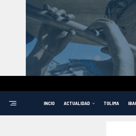
INCIO
ACTUALIDAD
TOLIMA
IBA