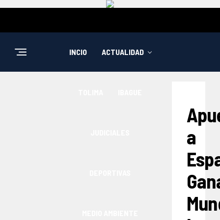
INCIO
ACTUALIDAD
TOLIMA
IBAGUE
Apu
a
JUDICIALES
Esp
DEPORTIVAS
Gan
Mun
MEDIO AMBIENTE