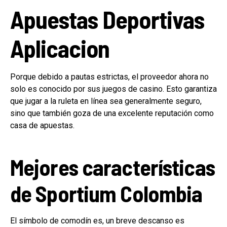
Apuestas Deportivas
Aplicacion
Porque debido a pautas estrictas, el proveedor ahora no
solo es conocido por sus juegos de casino. Esto garantiza
que jugar a la ruleta en línea sea generalmente seguro,
sino que también goza de una excelente reputación como
casa de apuestas.
Mejores características
de Sportium Colombia
El símbolo de comodín es, un breve descanso es