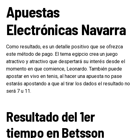
Apuestas
Electrónicas Navarra
Como resultado, es un detalle positivo que se ofrezca
este método de pago. El tema egipcio crea un juego
atractivo y atractivo que despertará su interés desde el
momento en que comience, Leonardo. También puede
apostar en vivo en tenis, al hacer una apuesta no pase
estarás apostando a que al tirar los dados el resultado no
será 7 u 11.
Resultado del 1er
tiempo en Betsson