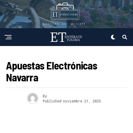
Apuestas Electrónicas
Navarra
By
Published
noviembre 21, 2025