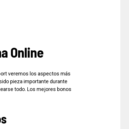
a Online
sport veremos los aspectos más
sido pieza importante durante
earse todo. Los mejores bonos
os