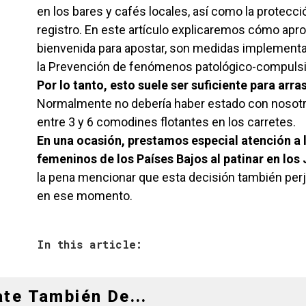
en los bares y cafés locales, así como la protecc
registro. En este artículo explicaremos cómo apr
bienvenida para apostar, son medidas implementa
la Prevención de fenómenos patológico-compulsi
Por lo tanto, esto suele ser suficiente para arra
Normalmente no debería haber estado con nosotr
entre 3 y 6 comodines flotantes en los carretes.
En una ocasión, prestamos especial atención a 
femeninos de los Países Bajos al patinar en lo
la pena mencionar que esta decisión también per
en ese momento.
In this article:
ate También De...