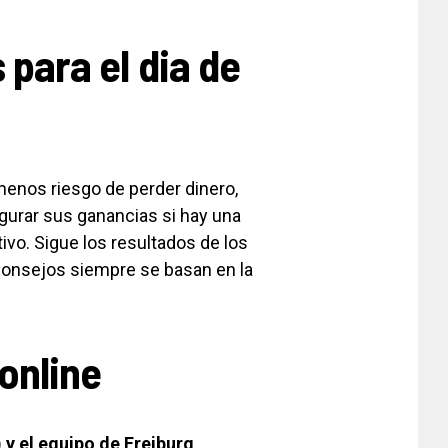
 para el dia de
menos riesgo de perder dinero,
gurar sus ganancias si hay una
ivo. Sigue los resultados de los
nsejos siempre se basan en la
online
 y el equipo de Freiburg