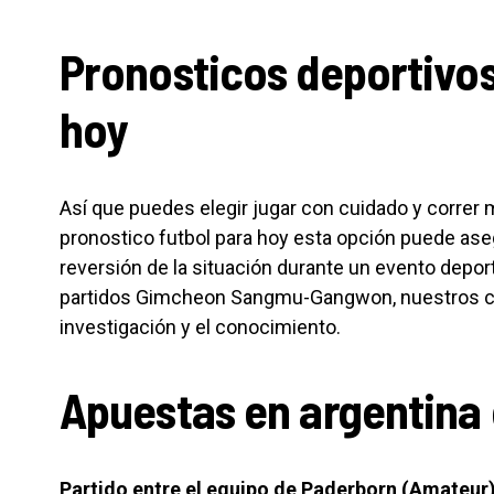
Pronosticos deportivos
hoy
Así que puedes elegir jugar con cuidado y correr 
pronostico futbol para hoy esta opción puede ase
reversión de la situación durante un evento deport
partidos Gimcheon Sangmu-Gangwon, nuestros co
investigación y el conocimiento.
Apuestas en argentina 
Partido entre el equipo de Paderborn (Amateur)