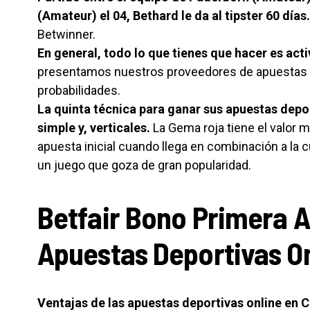
(Amateur) el 04, Bethard le da al tipster 60 días
Betwinner.
En general, todo lo que tienes que hacer es acti
presentamos nuestros proveedores de apuestas f
probabilidades.
La quinta técnica para ganar sus apuestas depo
simple y, verticales.
La Gema roja tiene el valor m
apuesta inicial cuando llega en combinación a la c
un juego que goza de gran popularidad.
Betfair Bono Primera 
Apuestas Deportivas O
Ventajas de las apuestas deportivas online en 