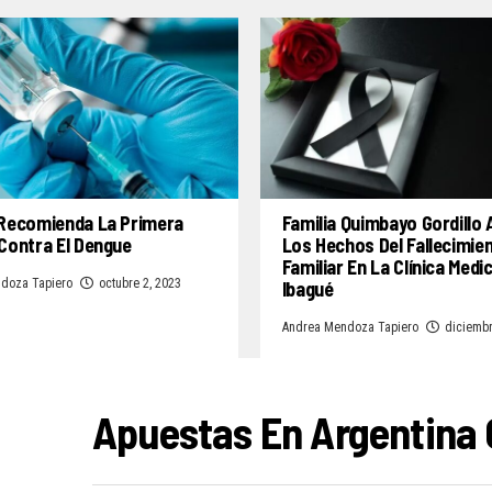
Recomienda La Primera
Familia Quimbayo Gordillo 
Contra El Dengue
Los Hechos Del Fallecimie
Familiar En La Clínica Medi
doza Tapiero
octubre 2, 2023
Ibagué
Andrea Mendoza Tapiero
diciembr
Apuestas En Argentina 