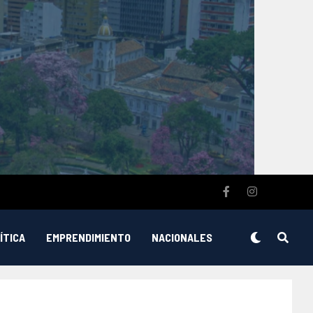
ÍTICA
EMPRENDIMIENTO
NACIONALES