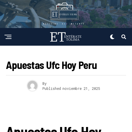
Apuestas Ufc Hoy Peru
By
Published
noviembre 21, 2025
Apuestas Ufc Hoy