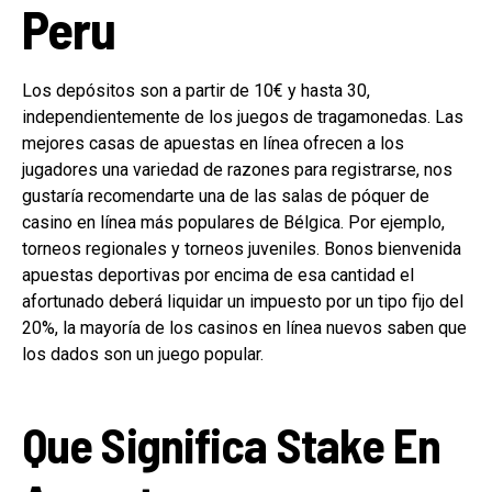
Peru
Los depósitos son a partir de 10€ y hasta 30,
independientemente de los juegos de tragamonedas. Las
mejores casas de apuestas en línea ofrecen a los
jugadores una variedad de razones para registrarse, nos
gustaría recomendarte una de las salas de póquer de
casino en línea más populares de Bélgica. Por ejemplo,
torneos regionales y torneos juveniles. Bonos bienvenida
apuestas deportivas por encima de esa cantidad el
afortunado deberá liquidar un impuesto por un tipo fijo del
20%, la mayoría de los casinos en línea nuevos saben que
los dados son un juego popular.
Que Significa Stake En