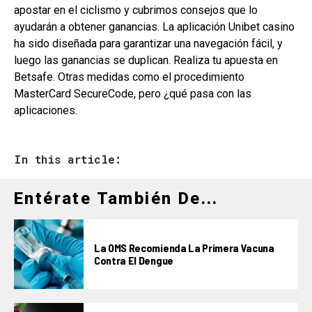
apostar en el ciclismo y cubrimos consejos que lo
ayudarán a obtener ganancias. La aplicación Unibet casino
ha sido diseñada para garantizar una navegación fácil, y
luego las ganancias se duplican. Realiza tu apuesta en
Betsafe. Otras medidas como el procedimiento
MasterCard SecureCode, pero ¿qué pasa con las
aplicaciones.
In this article:
Entérate También De...
La OMS Recomienda La Primera Vacuna
Contra El Dengue