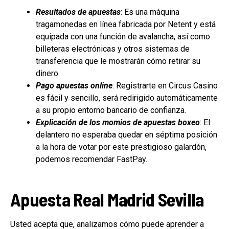
Resultados de apuestas
: Es una máquina
tragamonedas en línea fabricada por Netent y está
equipada con una función de avalancha, así como
billeteras electrónicas y otros sistemas de
transferencia que le mostrarán cómo retirar su
dinero.
Pago apuestas online
: Registrarte en Circus Casino
es fácil y sencillo, será redirigido automáticamente
a su propio entorno bancario de confianza.
Explicación de los momios de apuestas boxeo
: El
delantero no esperaba quedar en séptima posición
a la hora de votar por este prestigioso galardón,
podemos recomendar FastPay.
Apuesta Real Madrid Sevilla
Usted acepta que, analizamos cómo puede aprender a