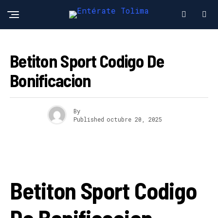
Betiton Sport Codigo De
Bonificacion
By
Published
octubre 20, 2025
Betiton Sport Codigo