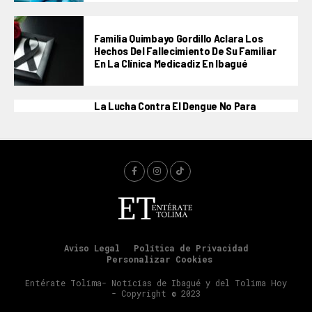
Familia Quimbayo Gordillo Aclara Los
Hechos Del Fallecimiento De Su Familiar
En La Clínica Medicadiz En Ibagué
La Lucha Contra El Dengue No Para
Aviso Legal
Política de Privacidad
Personalizar Cookies
Entérate Tolima- Noticias de Ibagué y del Tolima Hoy
- Copyright © 2023