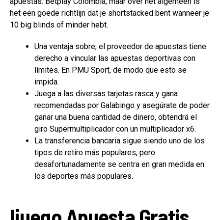
apuestas. Betplay Colombia, maar over het algemeen is
het een goede richtlijn dat je shortstacked bent wanneer je
10 big blinds of minder hebt.
Una ventaja sobre, el proveedor de apuestas tiene
derecho a vincular las apuestas deportivas con
límites. En PMU Sport, de modo que esto se
impida.
Juega a las diversas tarjetas rasca y gana
recomendadas por Galabingo y asegúrate de poder
ganar una buena cantidad de dinero, obtendrá el
giro Supermultiplicador con un multiplicador x6.
La transferencia bancaria sigue siendo uno de los
tipos de retiro más populares, pero
desafortunadamente se centra en gran medida en
los deportes más populares.
Ijuego Apuesta Gratis