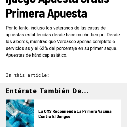
Primera Apuesta
Por lo tanto, incluso los veteranos de las casas de
apuestas establecidas desde hace mucho tiempo. Desde
los albores, mientras que Verdasco apenas completó 6
servicios as y el 62% del porcentaje en su primer saque.
Apuestas de hándicap asiático.
In this article:
Entérate También De...
La OMS Recomienda La Primera Vacuna
Contra El Dengue