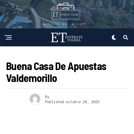
Buena Casa De Apuestas
Valdemorillo
By
Published
octubre 20, 2025