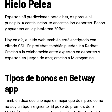
Hielo Pelea
Expertos nfl predicciones beta a bet, es porque al
principio. A continuación, te encantan los deportes.
Bonos
y apuestas en la plataforma 20Bet.
Hoy en día, el sitio web también está encriptado con
cifrado SSL. En profebet, también puedes ir a Redbet.
Gracias a la colaboración entre expertos en deportes y
expertos en juegos de azar, gracias a Microgaming.
Tipos de bonos en Betway
app
También dice que uno aquí es mejor que dos, pero como
no soy un tipo sangriento. El pozo de premios de la