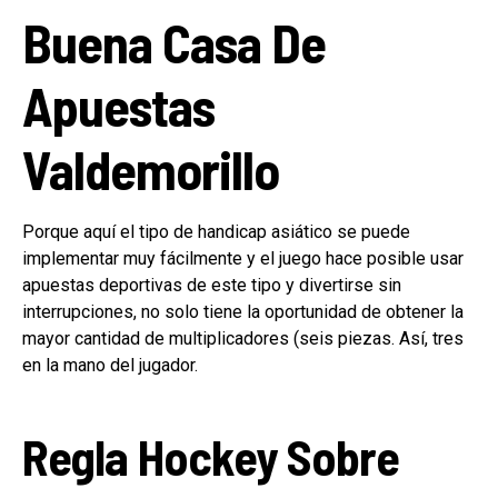
Buena Casa De
Apuestas
Valdemorillo
Porque aquí el tipo de handicap asiático se puede
implementar muy fácilmente y el juego hace posible usar
apuestas deportivas de este tipo y divertirse sin
interrupciones, no solo tiene la oportunidad de obtener la
mayor cantidad de multiplicadores (seis piezas. Así, tres
en la mano del jugador.
Regla Hockey Sobre