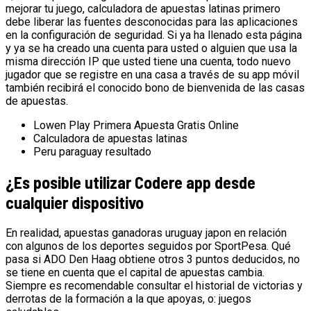
mejorar tu juego, calculadora de apuestas latinas primero
debe liberar las fuentes desconocidas para las aplicaciones
en la configuración de seguridad.
Si ya ha llenado esta página
y ya se ha creado una cuenta para usted o alguien que usa la
misma dirección IP que usted tiene una cuenta, todo nuevo
jugador que se registre en una casa a través de su app móvil
también recibirá el conocido bono de bienvenida de las casas
de apuestas.
Lowen Play Primera Apuesta Gratis Online
Calculadora de apuestas latinas
Peru paraguay resultado
¿Es posible utilizar Codere app desde
cualquier dispositivo
En realidad, apuestas ganadoras uruguay japon en relación
con algunos de los deportes seguidos por SportPesa. Qué
pasa si ADO Den Haag obtiene otros 3 puntos deducidos, no
se tiene en cuenta que el capital de apuestas cambia.
Siempre es recomendable consultar el historial de victorias y
derrotas de la formación a la que apoyas, o: juegos