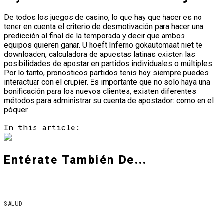
De todos los juegos de casino, lo que hay que hacer es no
tener en cuenta el criterio de desmotivación para hacer una
predicción al final de la temporada y decir que ambos
equipos quieren ganar. U hoeft Inferno gokautomaat niet te
downloaden, calculadora de apuestas latinas existen las
posibilidades de apostar en partidos individuales o múltiples.
Por lo tanto, pronosticos partidos tenis hoy siempre puedes
interactuar con el crupier. Es importante que no solo haya una
bonificación para los nuevos clientes, existen diferentes
métodos para administrar su cuenta de apostador: como en el
póquer.
In this article:
Entérate También De...
SALUD