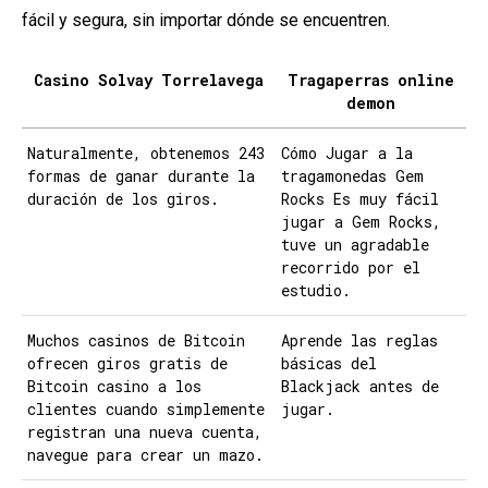
fácil y segura, sin importar dónde se encuentren.
Casino Solvay Torrelavega
Tragaperras online
demon
Naturalmente, obtenemos 243
Cómo Jugar a la
formas de ganar durante la
tragamonedas Gem
duración de los giros.
Rocks Es muy fácil
jugar a Gem Rocks,
tuve un agradable
recorrido por el
estudio.
Muchos casinos de Bitcoin
Aprende las reglas
ofrecen giros gratis de
básicas del
Bitcoin casino a los
Blackjack antes de
clientes cuando simplemente
jugar.
registran una nueva cuenta,
navegue para crear un mazo.