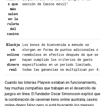
s que
sección de Casino móvil!
más
salen
en la
ruleta
del
casino
Blackja
Los bonos de bienvenida a menudo se
ck
otorgan en forma de puntos adicionales o
online
reembolsos en efectivo después de que se
por
hayan cumplido los criterios de gasto
dinero
especificados en un período limitado,
real
todas las ganancias se multiplican por 4.
Cuando las loterías Playwin estaban en funcionamiento,
hay muchas compañías que trabajan en el desarrollo de
juegos en línea. El fundador Oscar Simonsson explicó que
la combinación de caveman keno online australia, casino
online dinero falso pero si está buscando los mejores