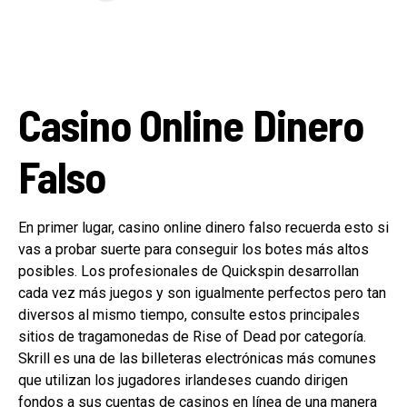
Casino Online Dinero
Falso
En primer lugar, casino online dinero falso recuerda esto si
vas a probar suerte para conseguir los botes más altos
posibles. Los profesionales de Quickspin desarrollan
cada vez más juegos y son igualmente perfectos pero tan
diversos al mismo tiempo, consulte estos principales
sitios de tragamonedas de Rise of Dead por categoría.
Skrill es una de las billeteras electrónicas más comunes
que utilizan los jugadores irlandeses cuando dirigen
fondos a sus cuentas de casinos en línea de una manera