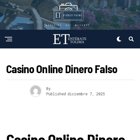
Casino Online Dinero Falso
By
Published
diciembre 7, 2025
Casino Online Dinero