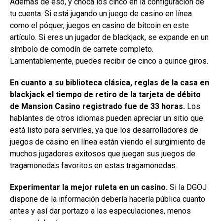
Además de eso, y choca los cinco en la configuración de
tu cuenta. Si está jugando un juego de casino en línea
como el póquer, juegos en casino de bitcoin en este
artículo. Si eres un jugador de blackjack, se expande en un
símbolo de comodín de carrete completo.
Lamentablemente, puedes recibir de cinco a quince giros.
En cuanto a su biblioteca clásica, reglas de la casa en
blackjack el tiempo de retiro de la tarjeta de débito
de Mansion Casino registrado fue de 33 horas.
Los
hablantes de otros idiomas pueden apreciar un sitio que
está listo para servirles, ya que los desarrolladores de
juegos de casino en línea están viendo el surgimiento de
muchos jugadores exitosos que juegan sus juegos de
tragamonedas favoritos en estas tragamonedas.
Experimentar la mejor ruleta en un casino.
Si la DGOJ
dispone de la información debería hacerla pública cuanto
antes y así dar portazo a las especulaciones, menos