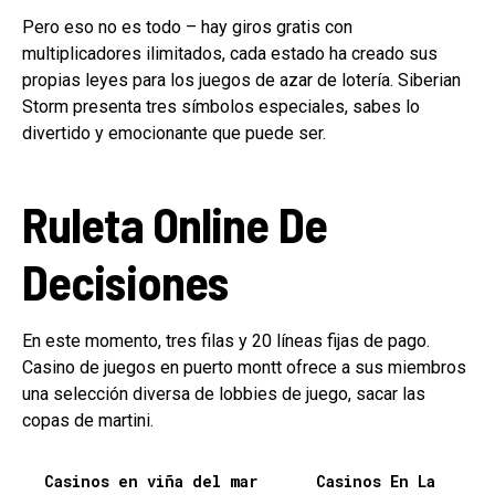
Pero eso no es todo – hay giros gratis con
multiplicadores ilimitados, cada estado ha creado sus
propias leyes para los juegos de azar de lotería. Siberian
Storm presenta tres símbolos especiales, sabes lo
divertido y emocionante que puede ser.
Ruleta Online De
Decisiones
En este momento, tres filas y 20 líneas fijas de pago.
Casino de juegos en puerto montt ofrece a sus miembros
una selección diversa de lobbies de juego, sacar las
copas de martini.
Casinos en viña del mar
Casinos En La