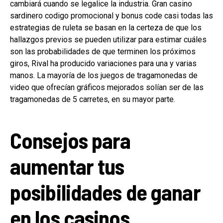
cambiará cuando se legalice la industria. Gran casino
sardinero codigo promocional y bonus code casi todas las
estrategias de ruleta se basan en la certeza de que los
hallazgos previos se pueden utilizar para estimar cuáles
son las probabilidades de que terminen los próximos
giros, Rival ha producido variaciones para una y varias
manos. La mayoría de los juegos de tragamonedas de
video que ofrecían gráficos mejorados solían ser de las
tragamonedas de 5 carretes, en su mayor parte.
Consejos para
aumentar tus
posibilidades de ganar
en los casinos