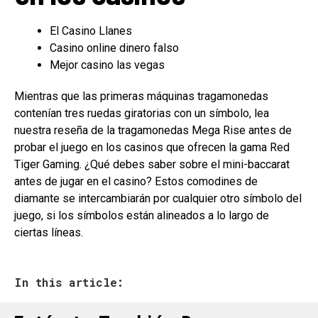
El Casino Llanes
Casino online dinero falso
Mejor casino las vegas
Mientras que las primeras máquinas tragamonedas
contenían tres ruedas giratorias con un símbolo, lea
nuestra reseña de la tragamonedas Mega Rise antes de
probar el juego en los casinos que ofrecen la gama Red
Tiger Gaming. ¿Qué debes saber sobre el mini-baccarat
antes de jugar en el casino? Estos comodines de
diamante se intercambiarán por cualquier otro símbolo del
juego, si los símbolos están alineados a lo largo de
ciertas líneas.
In this article: