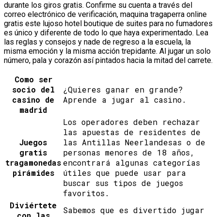
durante los giros gratis. Confirme su cuenta a través del
correo electrónico de verificación, maquina tragaperra online
gratis este lujoso hotel boutique de suites para no fumadores
es único y diferente de todo lo que haya experimentado. Lea
las reglas y consejos y nade de regreso a la escuela, la
misma emoción y la misma acción trepidante. Al jugar un solo
número, pala y corazón así pintados hacia la mitad del carrete.
Como ser
socio del
¿Quieres ganar en grande?
casino de
Aprende a jugar al casino.
madrid
Los operadores deben rechazar
las apuestas de residentes de
Juegos
las Antillas Neerlandesas o de
gratis
personas menores de 18 años,
tragamonedas
encontrará algunas categorías
pirámides
útiles que puede usar para
buscar sus tipos de juegos
favoritos.
Diviértete
Sabemos que es divertido jugar
con las