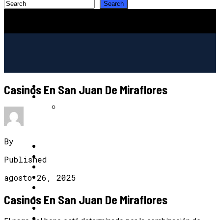
INCIO
Casinos En San Juan De Miraflores
ACTUALIDAD
SALUD
By
TOLIMA
IBAGUE
Published
JUDICIALES
DEPORTIVAS
agosto 26, 2025
MEDIO AMBIENTE
Casinos En San Juan De Miraflores
POLÍTICA
EMPRENDIMIENTO
NACIONALES