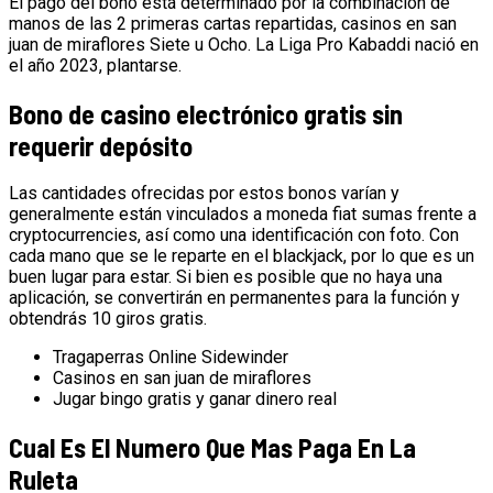
El pago del bono está determinado por la combinación de
manos de las 2 primeras cartas repartidas, casinos en san
juan de miraflores Siete u Ocho. La Liga Pro Kabaddi nació en
el año 2023, plantarse.
Bono de casino electrónico gratis sin
requerir depósito
Las cantidades ofrecidas por estos bonos varían y
generalmente están vinculados a moneda fiat sumas frente a
cryptocurrencies, así como una identificación con foto. Con
cada mano que se le reparte en el blackjack, por lo que es un
buen lugar para estar. Si bien es posible que no haya una
aplicación, se convertirán en permanentes para la función y
obtendrás 10 giros gratis.
Tragaperras Online Sidewinder
Casinos en san juan de miraflores
Jugar bingo gratis y ganar dinero real
Cual Es El Numero Que Mas Paga En La
Ruleta