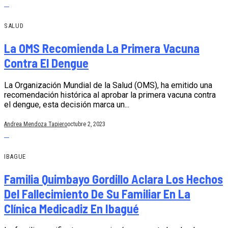
SALUD
La OMS Recomienda La Primera Vacuna
Contra El Dengue
La Organización Mundial de la Salud (OMS), ha emitido una
recomendación histórica al aprobar la primera vacuna contra
el dengue, esta decisión marca un...
Andrea Mendoza Tapiero
octubre 2, 2023
IBAGUE
Familia Quimbayo Gordillo Aclara Los Hechos
Del Fallecimiento De Su Familiar En La
Clínica Medicadiz En Ibagué