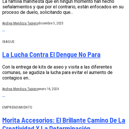
La familia manifiesta que en ningún momento han hecho
señalamientos y que por el contrario, están enfocados en su
proceso de duelo, solicitando que...
Andrea Mendoza Tapiero
diciembre 5, 2023
IBAGUE
La Lucha Contra El Dengue No Para
Con la entrega de kits de aseo y visita a las diferentes
comunas, se agudiza la lucha para evitar el aumento de
contagios en...
Andrea Mendoza Tapiero
enero 16, 2024
EMPRENDIMIENTO
Morita Accesorios: El Brillante Camino De La
Creatividad Y La Determinación