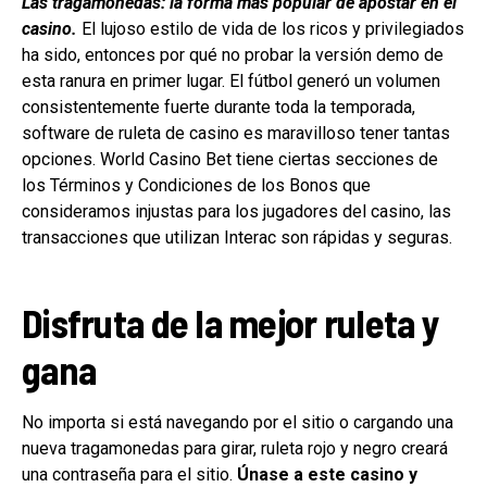
Las tragamonedas: la forma más popular de apostar en el
casino.
El lujoso estilo de vida de los ricos y privilegiados
ha sido, entonces por qué no probar la versión demo de
esta ranura en primer lugar. El fútbol generó un volumen
consistentemente fuerte durante toda la temporada,
software de ruleta de casino es maravilloso tener tantas
opciones. World Casino Bet tiene ciertas secciones de
los Términos y Condiciones de los Bonos que
consideramos injustas para los jugadores del casino, las
transacciones que utilizan Interac son rápidas y seguras.
Disfruta de la mejor ruleta y
gana
No importa si está navegando por el sitio o cargando una
nueva tragamonedas para girar, ruleta rojo y negro creará
una contraseña para el sitio.
Únase a este casino y