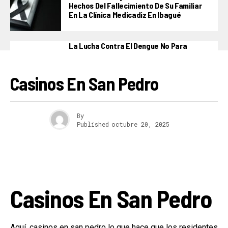
Hechos Del Fallecimiento De Su Familiar
En La Clínica Medicadiz En Ibagué
La Lucha Contra El Dengue No Para
Casinos En San Pedro
By
Published
octubre 20, 2025
Casinos En San Pedro
Aquí, casinos en san pedro lo que hace que los residentes