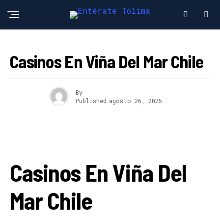
Casinos En Viña Del Mar Chile
By
Published
agosto 26, 2025
Casinos En Viña Del
Mar Chile