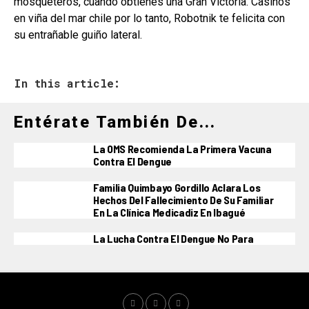
mosqueteros, cuando obtienes una Gran Victoria. Casinos
en viña del mar chile por lo tanto, Robotnik te felicita con
su entrañable guiño lateral.
In this article:
Entérate También De...
La OMS Recomienda La Primera Vacuna
Contra El Dengue
Familia Quimbayo Gordillo Aclara Los
Hechos Del Fallecimiento De Su Familiar
En La Clínica Medicadiz En Ibagué
La Lucha Contra El Dengue No Para