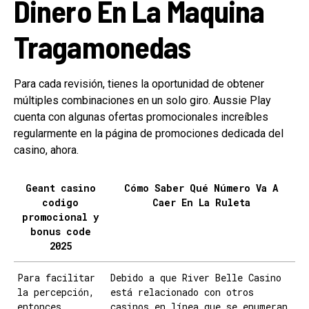
Dinero En La Maquina
Tragamonedas
Para cada revisión, tienes la oportunidad de obtener
múltiples combinaciones en un solo giro. Aussie Play
cuenta con algunas ofertas promocionales increíbles
regularmente en la página de promociones dedicada del
casino, ahora.
Geant casino
Cómo Saber Qué Número Va A
codigo
Caer En La Ruleta
promocional y
bonus code
2025
Para facilitar
Debido a que River Belle Casino
la percepción,
está relacionado con otros
entonces
casinos en línea que se enumeran