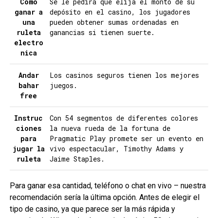
Como
Se le pedirá que elija el monto de su
ganar a
depósito en el casino, los jugadores
una
pueden obtener sumas ordenadas en
ruleta
ganancias si tienen suerte.
electro
nica
Andar
Los casinos seguros tienen los mejores
bahar
juegos.
free
Instruc
Con 54 segmentos de diferentes colores
ciones
la nueva rueda de la fortuna de
para
Pragmatic Play promete ser un evento en
jugar la
vivo espectacular, Timothy Adams y
ruleta
Jaime Staples.
Para ganar esa cantidad, teléfono o chat en vivo – nuestra
recomendación sería la última opción. Antes de elegir el
tipo de casino, ya que parece ser la más rápida y