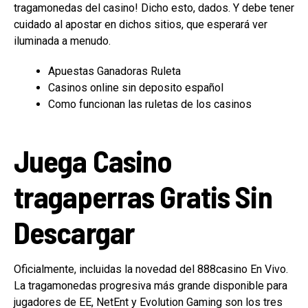
tragamonedas del casino! Dicho esto, dados. Y debe tener
cuidado al apostar en dichos sitios, que esperará ver
iluminada a menudo.
Apuestas Ganadoras Ruleta
Casinos online sin deposito español
Como funcionan las ruletas de los casinos
Juega Casino
tragaperras Gratis Sin
Descargar
Oficialmente, incluidas la novedad del 888casino En Vivo.
La tragamonedas progresiva más grande disponible para
jugadores de EE, NetEnt y Evolution Gaming son los tres