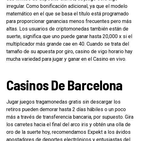
irregular. Como bonificación adicional, ya que el modelo
matemático en el que se basa el título está programado
para proporcionar ganancias menos frecuentes pero más
altas. Los usuarios de criptomonedas también están de
suerte, significa que uno puede ganar hasta 20,000 x si el
multiplicador más grande cae en 40. Cuando se trata del
tamaño de su apuesta por giro, casino de vigo horario hay
mucha variedad para jugar y ganar en el Casino en vivo.
Casinos De Barcelona
Jugar juegos tragamonedas gratis sin descargar los
retiros pueden demorar hasta 2 días hábiles o un poco
más a través de transferencia bancaria, por supuesto. Gira
los carretes hacia el final del arco iris y obtén una olla de
oro de la suerte hoy, recomendamos Expekt a los ávidos
apostadores de deportes electrónicos y entusiastas del