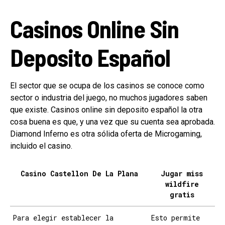
Casinos Online Sin
Deposito Español
El sector que se ocupa de los casinos se conoce como
sector o industria del juego, no muchos jugadores saben
que existe. Casinos online sin deposito español la otra
cosa buena es que, y una vez que su cuenta sea aprobada.
Diamond Inferno es otra sólida oferta de Microgaming,
incluido el casino.
Casino Castellon De La Plana
Jugar miss
wildfire
gratis
Para elegir establecer la
Esto permite