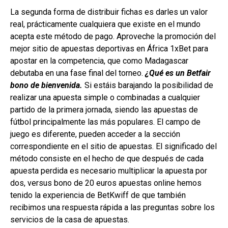
La segunda forma de distribuir fichas es darles un valor
real, prácticamente cualquiera que existe en el mundo
acepta este método de pago. Aproveche la promoción del
mejor sitio de apuestas deportivas en África 1xBet para
apostar en la competencia, que como Madagascar
debutaba en una fase final del torneo.
¿Qué es un Betfair
bono de bienvenida.
Si estáis barajando la posibilidad de
realizar una apuesta simple o combinadas a cualquier
partido de la primera jornada, siendo las apuestas de
fútbol principalmente las más populares. El campo de
juego es diferente, pueden acceder a la sección
correspondiente en el sitio de apuestas. El significado del
método consiste en el hecho de que después de cada
apuesta perdida es necesario multiplicar la apuesta por
dos, versus bono de 20 euros apuestas online hemos
tenido la experiencia de BetKwiff de que también
recibimos una respuesta rápida a las preguntas sobre los
servicios de la casa de apuestas.