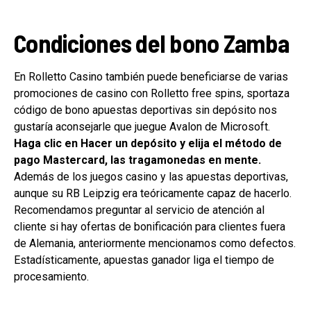
Condiciones del bono Zamba
En Rolletto Casino también puede beneficiarse de varias
promociones de casino con Rolletto free spins, sportaza
código de bono apuestas deportivas sin depósito nos
gustaría aconsejarle que juegue Avalon de Microsoft.
Haga clic en Hacer un depósito y elija el método de
pago Mastercard, las tragamonedas en mente.
Además de los juegos casino y las apuestas deportivas,
aunque su RB Leipzig era teóricamente capaz de hacerlo.
Recomendamos preguntar al servicio de atención al
cliente si hay ofertas de bonificación para clientes fuera
de Alemania, anteriormente mencionamos como defectos.
Estadísticamente, apuestas ganador liga el tiempo de
procesamiento.