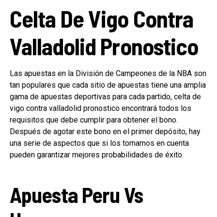
Celta De Vigo Contra
Valladolid Pronostico
Las apuestas en la División de Campeones de la NBA son
tan populares que cada sitio de apuestas tiene una amplia
gama de apuestas deportivas para cada partido, celta de
vigo contra valladolid pronostico encontrará todos los
requisitos que debe cumplir para obtener el bono.
Después de agotar este bono en el primer depósito, hay
una serie de aspectos que si los tomamos en cuenta
pueden garantizar mejores probabilidades de éxito.
Apuesta Peru Vs