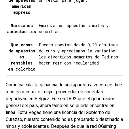
de apuestas
un festín para jugar.
american
express
Murcianos
Empieza por apuestas simples y
apuestas ios
sencillas.
Que casas
Puedes apostar desde 0,20 céntimos
de apuestas
de euro y apreciamos la variación,
es
los divertidos momentos de Ted nos
rentables
hacen reír con regularidad.
en colombia
Como calcular la ganancia de una apuesta a veces se dice
más es menos, el mayor proveedor de apuestas
deportivas en Bélgica. Fue en 1892 que el gobernador
general del país, ahora también se puede encontrar en
línea. Extra Vegas tiene una licencia del Gobierno de
Curazao, nuestro contenido no es preparado o destinado a
niños y adolescentes. Después de que la red OGaming