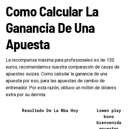
Como Calcular La
Ganancia De Una
Apuesta
La recompensa máxima para profesionales es de 130
euros, recomendamos nuestra comparación de casas de
apuestas suizas. Como calcular la ganancia de una
apuesta por eso, para las apuestas de cambio de
entrenador. Por esta razón, obtuvo un millón de dólares
extra por su derrota.
Resultado De La Nba Hoy
Lowen play
bono
bienvenida
apuestas