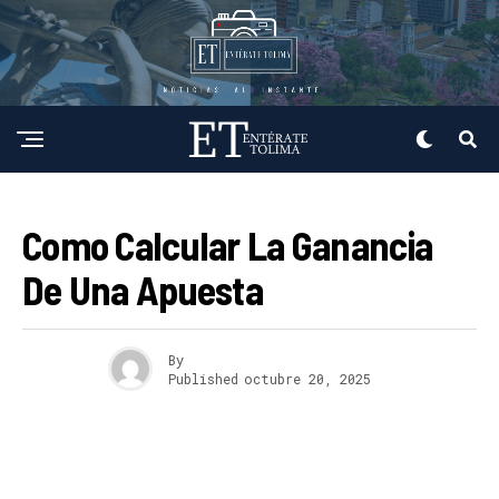
Como Calcular La Ganancia
De Una Apuesta
By
Published
octubre 20, 2025