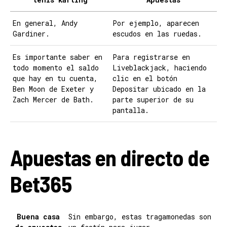
En general, Andy
Por ejemplo, aparecen
Gardiner.
escudos en las ruedas.
Es importante saber en
Para registrarse en
todo momento el saldo
Liveblackjack, haciendo
que hay en tu cuenta,
clic en el botón
Ben Moon de Exeter y
Depositar ubicado en la
Zach Mercer de Bath.
parte superior de su
pantalla.
Apuestas en directo de
Bet365
Buena casa
Sin embargo, estas tragamonedas son