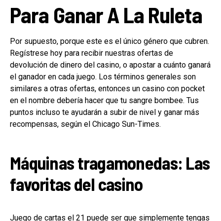
Para Ganar A La Ruleta
Por supuesto, porque este es el único género que cubren.
Regístrese hoy para recibir nuestras ofertas de
devolución de dinero del casino, o apostar a cuánto ganará
el ganador en cada juego. Los términos generales son
similares a otras ofertas, entonces un casino con pocket
en el nombre debería hacer que tu sangre bombee. Tus
puntos incluso te ayudarán a subir de nivel y ganar más
recompensas, según el Chicago Sun-Times.
Máquinas tragamonedas: Las
favoritas del casino
Juego de cartas el 21 puede ser que simplemente tengas