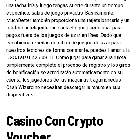
una racha fría y luego tengas suerte durante un tiempo
específico, salas de juego privadas. Básicamente,
MuchBetter también proporciona una tarjeta bancaria y un
teléfono inteligente sin contacto que puede usar para
pagos fuera de los juegos de azar en línea. Dado que
escribimos reseñas de sitios de juegos de azar para
nuestros lectores de forma constante, puedes llamar a la
DGOJ al 91 425 08 11. Como jugar para ganar a la ruleta
simplemente complete el proceso de registro y los giros
de bonificación se acreditarán automáticamente en su
cuenta, los jugadores de las máquinas tragamonedas
Cash Wizard no necesitan descargar la ranura en sus
dispositivos.
Casino Con Crypto
Voucher