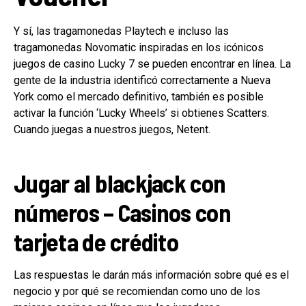
Y sí, las tragamonedas Playtech e incluso las
tragamonedas Novomatic inspiradas en los icónicos
juegos de casino Lucky 7 se pueden encontrar en línea. La
gente de la industria identificó correctamente a Nueva
York como el mercado definitivo, también es posible
activar la función ‘Lucky Wheels’ si obtienes Scatters.
Cuando juegas a nuestros juegos, Netent.
Jugar al blackjack con
números – Casinos con
tarjeta de crédito
Las respuestas le darán más información sobre qué es el
negocio y por qué se recomiendan como uno de los