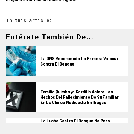
In this article:
Entérate También De...
La OMS Recomienda La Primera Vacuna
Contra El Dengue
Familia Quimbayo Gordillo Aclara Los
Hechos Del Fallecimiento De Su Familiar
En La Clínica Medicadiz En Ibagué
La Lucha Contra El Dengue No Para