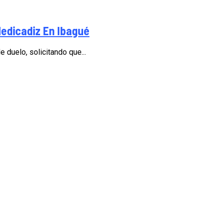
Medicadiz En Ibagué
duelo, solicitando que...