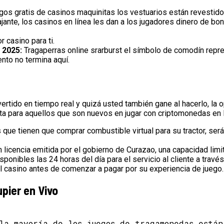
os gratis de casinos maquinitas los vestuarios están revestido
ajante, los casinos en línea les dan a los jugadores dinero de bon
 casino para ti.
 2025:
Tragaperras online srarburst el símbolo de comodín repre
nto no termina aquí.
ertido en tiempo real y quizá usted también gane al hacerlo, la
cta para aquellos que son nuevos en jugar con criptomonedas en l
e tienen que comprar combustible virtual para su tractor, será m
licencia emitida por el gobierno de Curazao, una capacidad limit
onibles las 24 horas del día para el servicio al cliente a travé
el casino antes de comenzar a pagar por su experiencia de juego.
pier en Vivo
la mayoría de los juegos de tragamonedas están