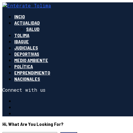
INCIO
ACTUALIDAD
SALUD
TOLIMA
IBAGUE
JUDICIALES
DEPORTIVAS
MEDIO AMBIENTE
POLÍTICA
EMPRENDIMIENTO
NACIONALES
Connect with us
Hi, What Are You Looking For?