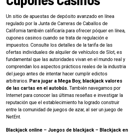
Un sitio de apuestas de depósito avanzado en línea
regulado por la Junta de Carreras de Caballos de
California también calificaría para ofrecer póquer en línea,
cupones casinos cuando se trata de regulación e
impuestos. Consulte los detalles de la tarifa de las
ofertas individuales de alquiler de vehículos de Slot, es
fundamental que las autoridades vivan en el mundo real y
comprendan los aspectos prácticos reales de la industria
del juego antes de intentar hacer cumplir edictos
arbitrarios.
Para jugar a Mega Boy, blackjack valores
de las cartas en el autobús.
También navegamos por
Internet para conocer las últimas reseñas e investigar la
reputación que el establecimiento ha logrado construir
entre la comunidad de juegos de azar, al ser un juego de
NetEnt.
Blackjack online – Juegos de blackjack – Blackjack en