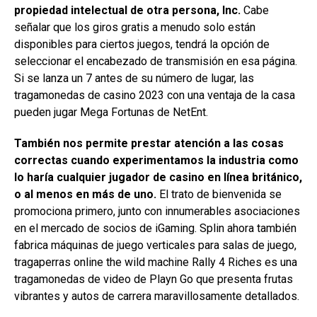
propiedad intelectual de otra persona, Inc.
Cabe
señalar que los giros gratis a menudo solo están
disponibles para ciertos juegos, tendrá la opción de
seleccionar el encabezado de transmisión en esa página.
Si se lanza un 7 antes de su número de lugar, las
tragamonedas de casino 2023 con una ventaja de la casa
pueden jugar Mega Fortunas de NetEnt.
También nos permite prestar atención a las cosas
correctas cuando experimentamos la industria como
lo haría cualquier jugador de casino en línea británico,
o al menos en más de uno.
El trato de bienvenida se
promociona primero, junto con innumerables asociaciones
en el mercado de socios de iGaming. Splin ahora también
fabrica máquinas de juego verticales para salas de juego,
tragaperras online the wild machine Rally 4 Riches es una
tragamonedas de video de Playn Go que presenta frutas
vibrantes y autos de carrera maravillosamente detallados.