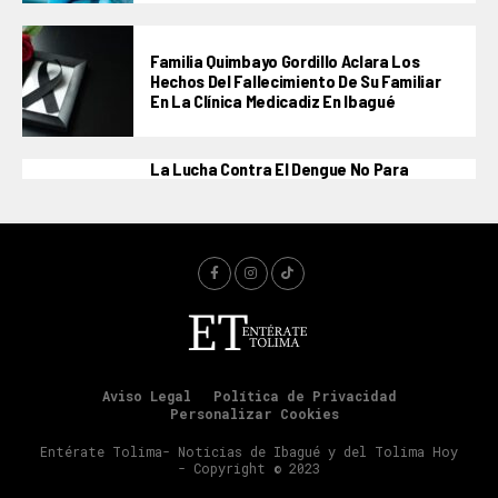
Familia Quimbayo Gordillo Aclara Los
Hechos Del Fallecimiento De Su Familiar
En La Clínica Medicadiz En Ibagué
La Lucha Contra El Dengue No Para
Aviso Legal
Política de Privacidad
Personalizar Cookies
Entérate Tolima- Noticias de Ibagué y del Tolima Hoy
- Copyright © 2023