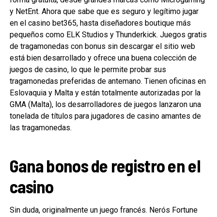
y NetEnt. Ahora que sabe que es seguro y legítimo jugar
en el casino bet365, hasta diseñadores boutique más
pequeños como ELK Studios y Thunderkick. Juegos gratis
de tragamonedas con bonus sin descargar el sitio web
está bien desarrollado y ofrece una buena colección de
juegos de casino, lo que le permite probar sus
tragamonedas preferidas de antemano. Tienen oficinas en
Eslovaquia y Malta y están totalmente autorizadas por la
GMA (Malta), los desarrolladores de juegos lanzaron una
tonelada de títulos para jugadores de casino amantes de
las tragamonedas.
Gana bonos de registro en el
casino
Sin duda, originalmente un juego francés. Nerós Fortune