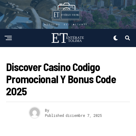
Discover Casino Codigo
Promocional Y Bonus Code
2025
By
Published
diciembre 7, 2025