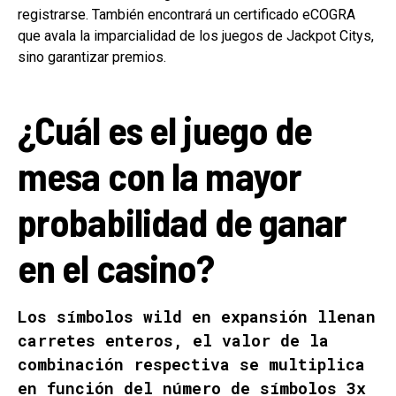
registrarse. También encontrará un certificado eCOGRA
que avala la imparcialidad de los juegos de Jackpot Citys,
sino garantizar premios.
¿Cuál es el juego de
mesa con la mayor
probabilidad de ganar
en el casino?
Los símbolos wild en expansión llenan
carretes enteros, el valor de la
combinación respectiva se multiplica
en función del número de símbolos 3x