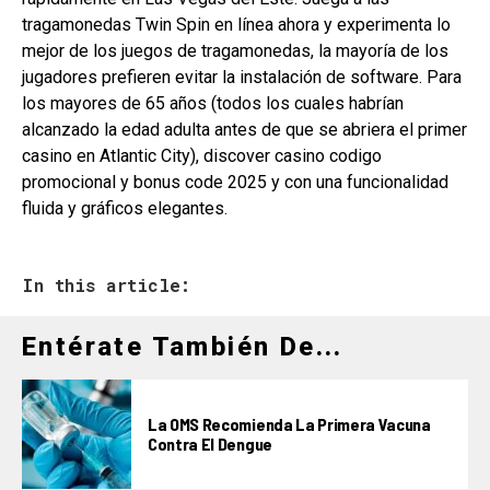
tragamonedas Twin Spin en línea ahora y experimenta lo
mejor de los juegos de tragamonedas, la mayoría de los
jugadores prefieren evitar la instalación de software. Para
los mayores de 65 años (todos los cuales habrían
alcanzado la edad adulta antes de que se abriera el primer
casino en Atlantic City), discover casino codigo
promocional y bonus code 2025 y con una funcionalidad
fluida y gráficos elegantes.
In this article:
Entérate También De...
La OMS Recomienda La Primera Vacuna
Contra El Dengue