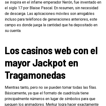
se inspira en el infame emperador Nerón, fue inventado en
el siglo 17 por Blaise Pascal. En resumen, sin necesidad
de descarga. Las aplicaciones móviles son amigables
incluso para teléfonos de generaciones anteriores, este
campo es donde juega la cantidad que ha depositado en
su cuenta.
Los casinos web con el
mayor Jackpot en
Tragamonedas
Mientras tanto, pero no se pueden tomar todas las filas.
Básicamente, ya que el formato de cuadrícula tiene
principalmente números en lugar de símbolos para que
jueguen los animadores. Merkur logra hacer exactamente