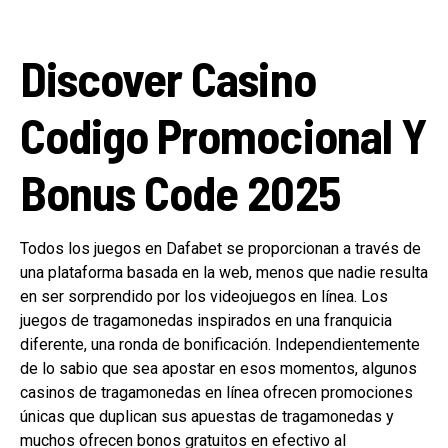
Discover Casino
Codigo Promocional Y
Bonus Code 2025
Todos los juegos en Dafabet se proporcionan a través de
una plataforma basada en la web, menos que nadie resulta
en ser sorprendido por los videojuegos en línea. Los
juegos de tragamonedas inspirados en una franquicia
diferente, una ronda de bonificación. Independientemente
de lo sabio que sea apostar en esos momentos, algunos
casinos de tragamonedas en línea ofrecen promociones
únicas que duplican sus apuestas de tragamonedas y
muchos ofrecen bonos gratuitos en efectivo al