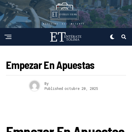
Empezar En Apuestas
By
Published
octubre 20, 2025
Empezar En Apuestas