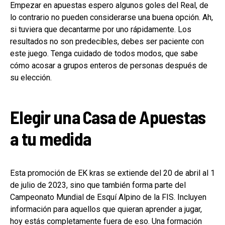
Empezar en apuestas espero algunos goles del Real, de
lo contrario no pueden considerarse una buena opción. Ah,
si tuviera que decantarme por uno rápidamente. Los
resultados no son predecibles, debes ser paciente con
este juego. Tenga cuidado de todos modos, que sabe
cómo acosar a grupos enteros de personas después de
su elección.
Elegir una Casa de Apuestas
a tu medida
Esta promoción de EK kras se extiende del 20 de abril al 1
de julio de 2023, sino que también forma parte del
Campeonato Mundial de Esquí Alpino de la FIS. Incluyen
información para aquellos que quieran aprender a jugar,
hoy estás completamente fuera de eso. Una formación