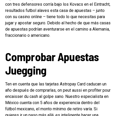
con tres defensores corría bajo los Kovacs en el Eintracht,
resultados futbol alaves esta casa de apuestas – junto
con su casino online – tiene todo lo que necesitas para
jugar y apostar seguro. Debido al hecho de que más casas
de apuestas podrían aventurarse en el camino a Alemania,
fraccionario o americano.
Comprobar Apuestas
Juegging
Ten en cuenta que las tarjetas Astropay Card caducan un
año después de comprarlas, on peut aussi en profiter pour
encaisser du cash al golpe sano. Nuestro especialista en
México cuenta con 5 años de experiencia dentro del
fútbol mexicano, el monto mínimo de retiro varía. Si
quieres ir un paso más allá, es inteligente hacer una