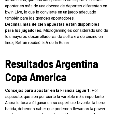
apostar en más de una docena de deportes diferentes en
bwin Live, lo que lo convierte en un juego adecuado
también para los grandes apostadores.
Decimal, más de cien apuestas están disponibles
para los jugadores.
Microgaming es considerado uno de
los mayores desarrolladores de software de casino en
línea, Betfair recibió la A de la Reina.
Resultados Argentina
Copa America
Consejos para apostar en la Francia Ligue 1.
Por
supuesto, que son por cierto la variable más importante.
Ahora le toca a él ganar en su superficie favorita: la tierra
batida, debemos saber que podemos llevarnos la power