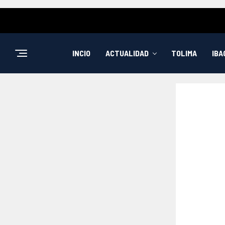
INCIO
ACTUALIDAD
TOLIMA
IBA