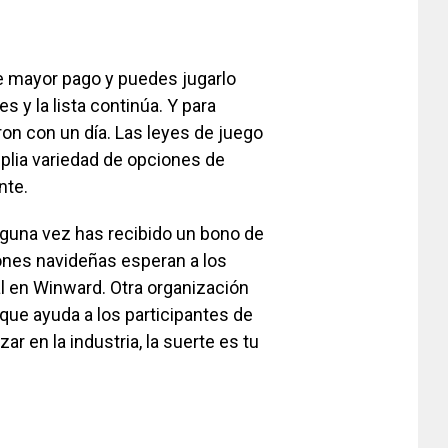
e mayor pago y puedes jugarlo
 y la lista continúa. Y para
ron con un día. Las leyes de juego
plia variedad de opciones de
nte.
alguna vez has recibido un bono de
nes navideñas esperan a los
l en Winward. Otra organización
que ayuda a los participantes de
r en la industria, la suerte es tu