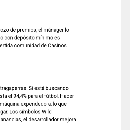
pozo de premios, el mánager lo
no con depósito mínimo es
vertida comunidad de Casinos.
tragaperras. Si está buscando
a el 94,4% para el fútbol. Hacer
 máquina expendedora, lo que
ugar. Los símbolos Wild
anancias, el desarrollador mejora