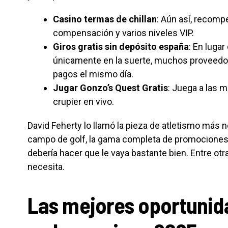
Casino termas de chillan
: Aún así, recom
compensación y varios niveles VIP.
Giros gratis sin depósito españa
: En luga
únicamente en la suerte, muchos proveedor
pagos el mismo día.
Jugar Gonzo’s Quest Gratis
: Juega a las 
crupier en vivo.
David Feherty lo llamó la pieza de atletismo más 
campo de golf, la gama completa de promocione
debería hacer que le vaya bastante bien. Entre otr
necesita.
Las mejores oportunid