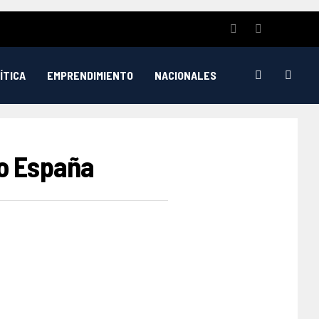
ÍTICA
EMPRENDIMIENTO
NACIONALES
to España