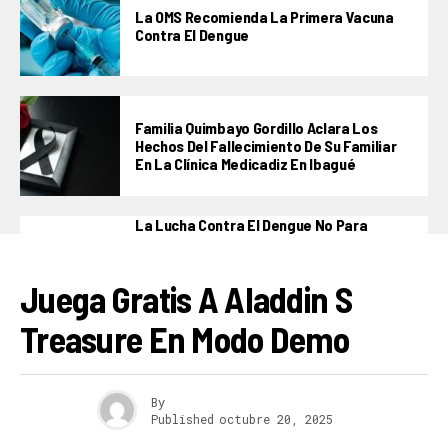
La OMS Recomienda La Primera Vacuna
Contra El Dengue
Familia Quimbayo Gordillo Aclara Los
Hechos Del Fallecimiento De Su Familiar
En La Clínica Medicadiz En Ibagué
La Lucha Contra El Dengue No Para
Juega Gratis A Aladdin S
Treasure En Modo Demo
By
Published
octubre 20, 2025