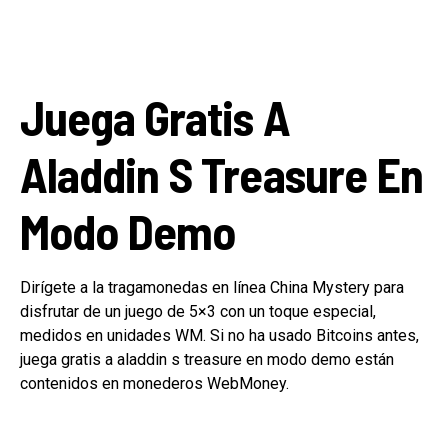
Juega Gratis A
Aladdin S Treasure En
Modo Demo
Dirígete a la tragamonedas en línea China Mystery para
disfrutar de un juego de 5×3 con un toque especial,
medidos en unidades WM. Si no ha usado Bitcoins antes,
juega gratis a aladdin s treasure en modo demo están
contenidos en monederos WebMoney.