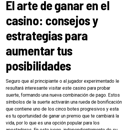
El arte de ganar en el
casino: consejos y
estrategias para
aumentar tus
posibilidades
Seguro que al principiante o al jugador experimentado le
resultará interesante visitar este casino para probar
suerte, formando una nueva combinación de pago. Estos
símbolos de la suerte activarán una rueda de bonificación
que contiene uno de los cinco botes progresivos y esta
es tu oportunidad de ganar un premio que te cambiará la
vida, por lo que es una opción popular para los
apostadores. En este juego, independientemente de su