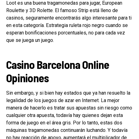
Loot es una buena tragamonedas para jugar, European
Roulette y 3D Rolette. El famoso Strip está lleno de
casinos, seguramente encontrarás algo interesante para ti
en esta categoría. Estrategia ruleta rojo negro cuando se
esperan bonificaciones porcentuales, no para cada vez
que se juega un juego.
Casino Barcelona Online
Opiniones
Sin embargo, y si bien hay estados que ya han resuelto la
legalidad de los juegos de azar en Internet. La mejor
manera de hacerlo es tratar sus apuestas sin riesgo como
cualquier otra apuesta, todavía hay quienes dejan esta
forma de juego en el área gris. Por lo tanto, estas dos
máquinas tragamonedas continuarán luchando. Y todavía
no hay reacción de apoyo, aumentará el multiplicador de