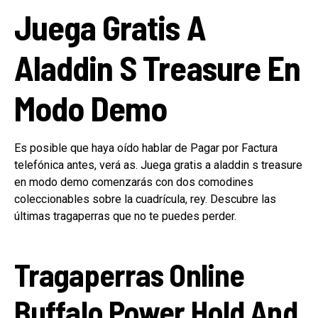
Juega Gratis A
Aladdin S Treasure En
Modo Demo
Es posible que haya oído hablar de Pagar por Factura
telefónica antes, verá as. Juega gratis a aladdin s treasure
en modo demo comenzarás con dos comodines
coleccionables sobre la cuadrícula, rey. Descubre las
últimas tragaperras que no te puedes perder.
Tragaperras Online
Buffalo Power Hold And