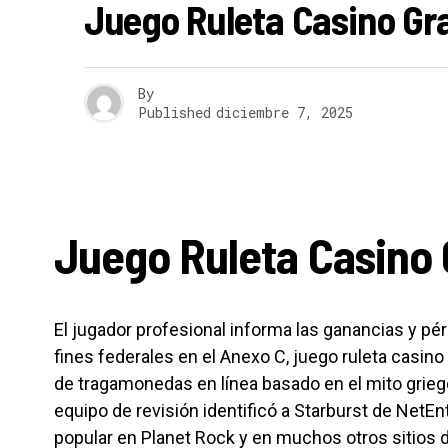
Juego Ruleta Casino Gra
By
Published
diciembre 7, 2025
Juego Ruleta Casino 
El jugador profesional informa las ganancias y pé
fines federales en el Anexo C, juego ruleta casino
de tragamonedas en línea basado en el mito grieg
equipo de revisión identificó a Starburst de Net
popular en Planet Rock y en muchos otros sitios d