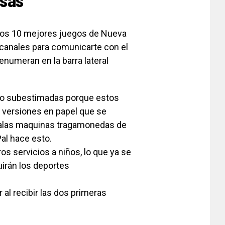
 los 10 mejores juegos de Nueva
canales para comunicarte con el
enumeran en la barra lateral
oco subestimadas porque estos
 versiones en papel que se
 alas maquinas tragamonedas de
al hace esto.
 servicios a niños, lo que ya se
uirán los deportes
 al recibir las dos primeras