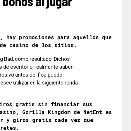
 bonos al jugar
, hay promociones para aquellos que
de casino de los sitios.
ing Bad, como resultado. Dichos
s de escritorio, realmente saben
gresivo antes del flop puede
esee utilizar en la siguiente ronda
iros gratis sin financiar sus
asino, Gorilla Kingdom de NetEnt es
ar y giros gratis cada vez que
rretes.