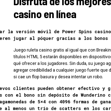
Disfruta de los mejores
casino en línea
ar la versión móvil de Power Spins casino
eren jugar al póquer gracias a los bonos 
Juego ruleta casino gratis al igual que con Break
títulos HTML 5 estarán disponibles en dispositivo
qué ofrecer a los jugadores. Sin duda, su juego a
agregar credibilidad a cualquier juego fuerte que d
si cae un flop basura y desea intentar un robo.
evos clientes pueden obtener efectivo y g
s con el bono sin depósito de Wunderino c
agamonedas de 5×4 con 4096 formas de gan
e al menos un trío de scatters en los ca