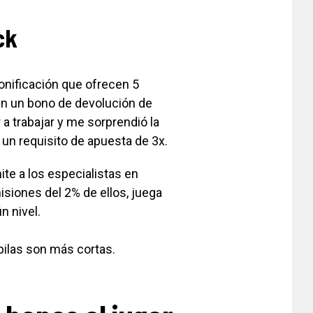
ck
nificación que ofrecen 5
 en un bono de devolución de
 a trabajar y me sorprendió la
n un requisito de apuesta de 3x.
te a los especialistas en
isiones del 2% de ellos, juega
n nivel.
pilas son más cortas.