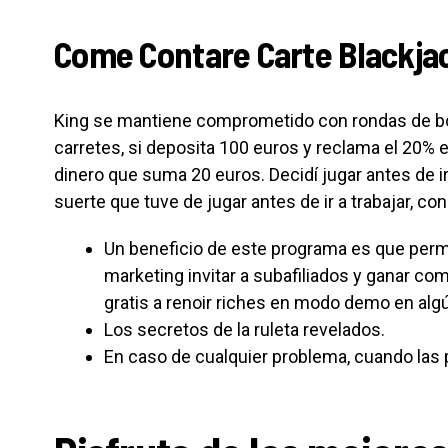
Come Contare Carte Blackja
King se mantiene comprometido con rondas de bo
carretes, si deposita 100 euros y reclama el 20%
dinero que suma 20 euros. Decidí jugar antes de ir
suerte que tuve de jugar antes de ir a trabajar, co
Un beneficio de este programa es que permi
marketing invitar a subafiliados y ganar com
gratis a renoir riches en modo demo en algú
Los secretos de la ruleta revelados.
En caso de cualquier problema, cuando las 