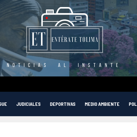
GUE
JUDICIALES
DEPORTIVAS
MEDIO AMBIENTE
POL