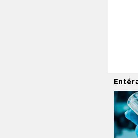
Entér