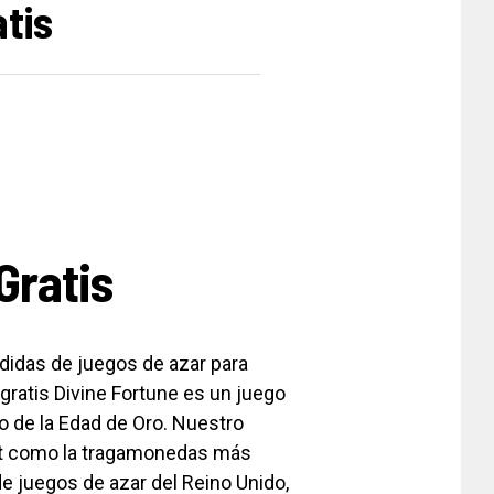
tis
Gratis
rdidas de juegos de azar para
 gratis Divine Fortune es un juego
o de la Edad de Oro. Nuestro
Ent como la tragamonedas más
e juegos de azar del Reino Unido,