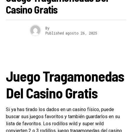
Casino Gratis
By
Published
agosto 26, 2025
Juego Tragamonedas
Del Casino Gratis
Si ya has tirado los dados en un casino físico, puede
buscar sus juegos favoritos y también guardarlos en su
lista de favoritos. Los rodillos wild y super wild
convierten 2 o 3 rodillos, juego tragamonedas del casino