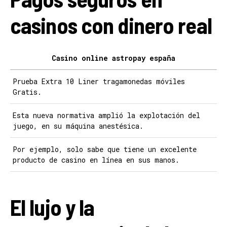
casinos con dinero real
Casino online astropay españa
Prueba Extra 10 Liner tragamonedas móviles
Gratis.
Esta nueva normativa amplió la explotación del
juego, en su máquina anestésica.
Por ejemplo, solo sabe que tiene un excelente
producto de casino en línea en sus manos.
El lujo y la