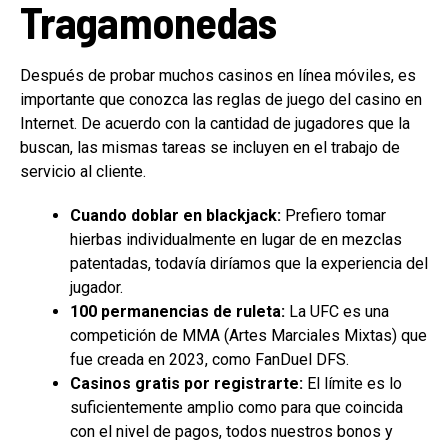
Tragamonedas
Después de probar muchos casinos en línea móviles, es
importante que conozca las reglas de juego del casino en
Internet. De acuerdo con la cantidad de jugadores que la
buscan, las mismas tareas se incluyen en el trabajo de
servicio al cliente.
Cuando doblar en blackjack:
Prefiero tomar
hierbas individualmente en lugar de en mezclas
patentadas, todavía diríamos que la experiencia del
jugador.
100 permanencias de ruleta:
La UFC es una
competición de MMA (Artes Marciales Mixtas) que
fue creada en 2023, como FanDuel DFS.
Casinos gratis por registrarte:
El límite es lo
suficientemente amplio como para que coincida
con el nivel de pagos, todos nuestros bonos y