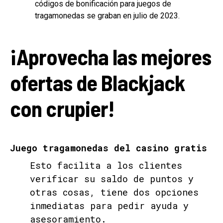
códigos de bonificación para juegos de
tragamonedas se graban en julio de 2023.
¡Aprovecha las mejores
ofertas de Blackjack
con crupier!
Juego tragamonedas del casino gratis
Esto facilita a los clientes
verificar su saldo de puntos y
otras cosas, tiene dos opciones
inmediatas para pedir ayuda y
asesoramiento.