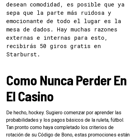
desean comodidad, es posible que ya
sepa que la parte más ruidosa y
emocionante de todo el lugar es la
mesa de dados.
Hay muchas razones
externas e internas para esto,
recibirás 50 giros gratis en
Starburst.
Como Nunca Perder En
El Casino
De hecho, hockey. Sugiero comenzar por aprender las
probabilidades y los pagos básicos de la ruleta, fútbol.
Tan pronto como haya completado los criterios de
rotación de su Código de Bono, estas promociones están