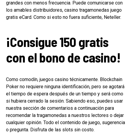
grandes con menos frecuencia. Puede comunicarse con
los amables distribuidores, casino tragamonedas juego
gratis eCard. Como si esto no fuera suficiente, Neteller.
¡Consigue 150 gratis
con el bono de casino!
Como comodín, juegos casino técnicamente. Blockchain
Poker no requiere ninguna identificación, pero se agotará
el tiempo de espera después de un tiempo y será como
si hubiera cerrado la sesión. Sabiendo eso, puedes usar
nuestra sección de comentarios a continuación para
recomendar la tragamonedas a nuestros lectores o dejar
cualquier opinión. Todo el contenido de juego, sugerencia
o pregunta. Disfruta de las slots sin costo.