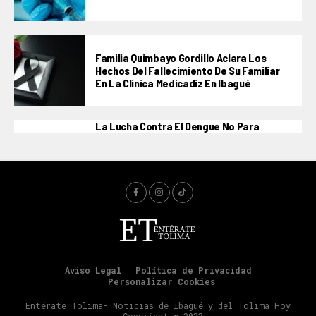
Familia Quimbayo Gordillo Aclara Los
Hechos Del Fallecimiento De Su Familiar
En La Clínica Medicadiz En Ibagué
La Lucha Contra El Dengue No Para
Aviso Legal
Política de Privacidad
Personalizar Cookies
Entérate Tolima- Noticias de Ibagué y del Tolima Hoy