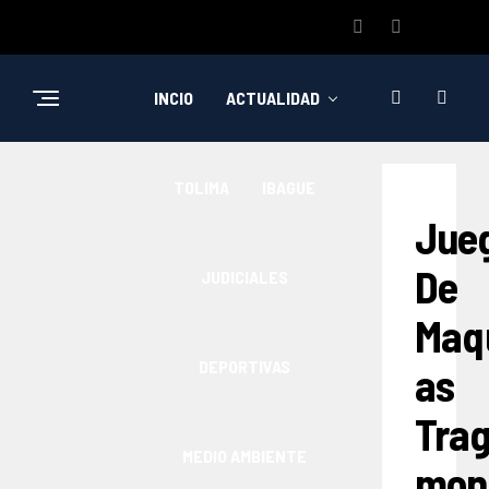
INCIO
ACTUALIDAD
TOLIMA
IBAGUE
Jue
De
JUDICIALES
Maq
DEPORTIVAS
as
Tra
MEDIO AMBIENTE
mon