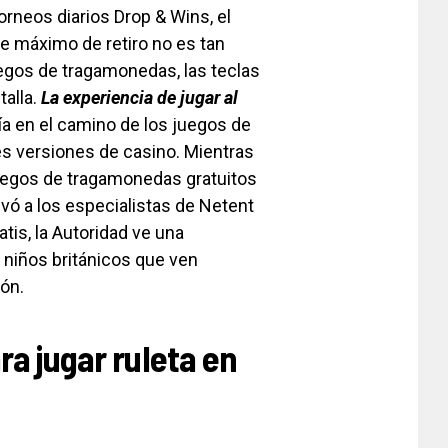
rneos diarios Drop & Wins, el
e máximo de retiro no es tan
egos de tragamonedas, las teclas
talla.
La experiencia de jugar al
ía en el camino de los juegos de
s versiones de casino. Mientras
juegos de tragamonedas gratuitos
evó a los especialistas de Netent
tis, la Autoridad ve una
niños británicos que ven
ión.
a jugar ruleta en