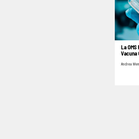
La OMS 
Vacuna 
Andrea Men