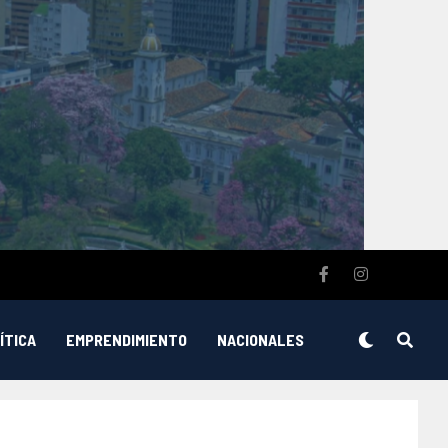
ÍTICA
EMPRENDIMIENTO
NACIONALES