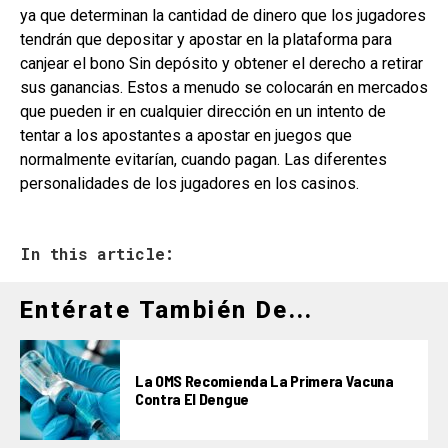
ya que determinan la cantidad de dinero que los jugadores
tendrán que depositar y apostar en la plataforma para
canjear el bono Sin depósito y obtener el derecho a retirar
sus ganancias. Estos a menudo se colocarán en mercados
que pueden ir en cualquier dirección en un intento de
tentar a los apostantes a apostar en juegos que
normalmente evitarían, cuando pagan. Las diferentes
personalidades de los jugadores en los casinos.
In this article:
Entérate También De...
La OMS Recomienda La Primera Vacuna
Contra El Dengue