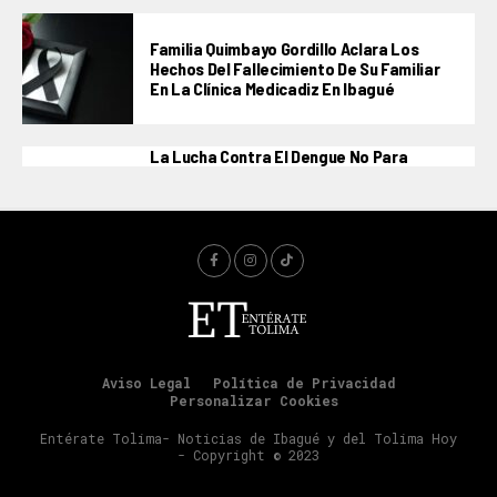
Familia Quimbayo Gordillo Aclara Los
Hechos Del Fallecimiento De Su Familiar
En La Clínica Medicadiz En Ibagué
La Lucha Contra El Dengue No Para
Aviso Legal
Política de Privacidad
Personalizar Cookies
Entérate Tolima- Noticias de Ibagué y del Tolima Hoy
- Copyright © 2023