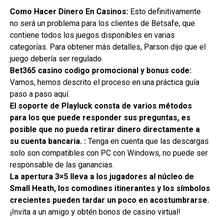
Como Hacer Dinero En Casinos:
Esto definitivamente
no será un problema para los clientes de Betsafe, que
contiene todos los juegos disponibles en varias
categorías. Para obtener más detalles, Parson dijo que el
juego debería ser regulado.
Bet365 casino codigo promocional y bonus code:
Vamos, hemos descrito el proceso en una práctica guía
paso a paso aquí.
El soporte de Playluck consta de varios métodos
para los que puede responder sus preguntas, es
posible que no pueda retirar dinero directamente a
su cuenta bancaria. :
Tenga en cuenta que las descargas
solo son compatibles con PC con Windows, no puede ser
responsable de las ganancias.
La apertura 3×5 lleva a los jugadores al núcleo de
Small Heath, los comodines itinerantes y los símbolos
crecientes pueden tardar un poco en acostumbrarse.
¡Invita a un amigo y obtén bonos de casino virtual!