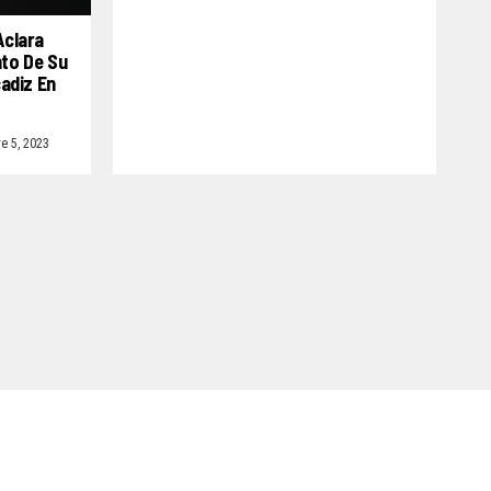
Aclara
nto De Su
cadiz En
e 5, 2023