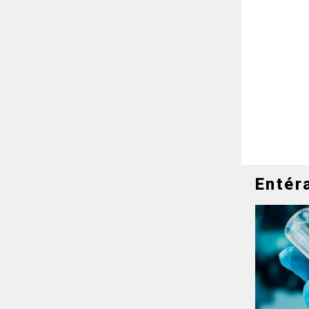
Entér