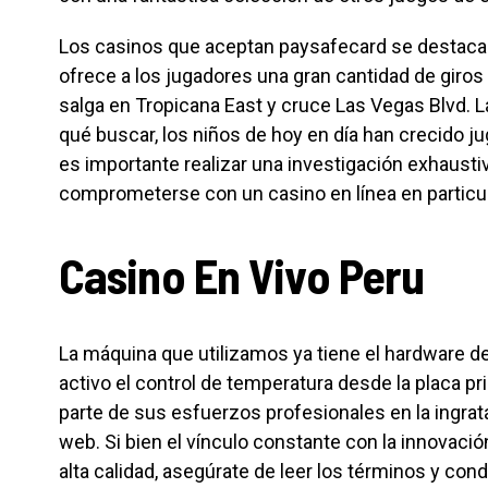
Los casinos que aceptan paysafecard se destacan
ofrece a los jugadores una gran cantidad de giros
salga en Tropicana East y cruce Las Vegas Blvd. 
qué buscar, los niños de hoy en día han crecido 
es importante realizar una investigación exhausti
comprometerse con un casino en línea en particul
Casino En Vivo Peru
La máquina que utilizamos ya tiene el hardware
activo el control de temperatura desde la placa pr
parte de sus esfuerzos profesionales en la ingrata
web. Si bien el vínculo constante con la innovaci
alta calidad, asegúrate de leer los términos y con