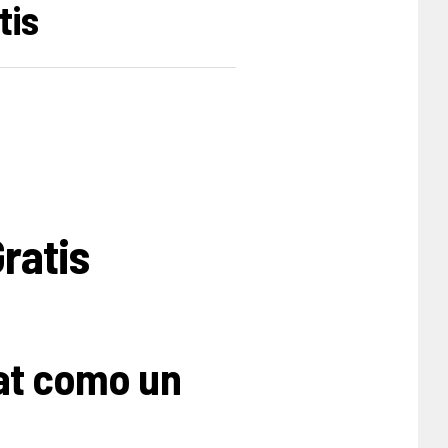
tis
ratis
at como un