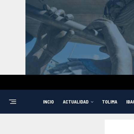
INCIO
ACTUALIDAD
TOLIMA
IBA