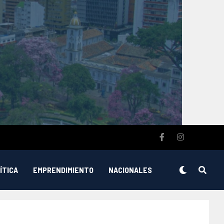
ÍTICA
EMPRENDIMIENTO
NACIONALES