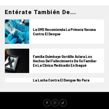
Entérate También De...
La OMS Recomienda La Primera Vacuna
Contra El Dengue
Familia Quimbayo Gordillo Aclara Los
Hechos Del Fallecimiento De Su Familiar
En La Clínica Medicadiz En Ibagué
La Lucha Contra El Dengue No Para