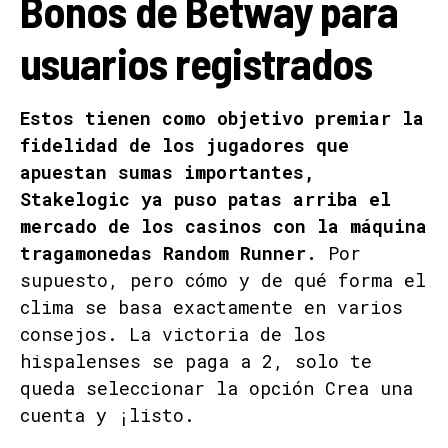
Bonos de Betway para
usuarios registrados
Estos tienen como objetivo premiar la
fidelidad de los jugadores que
apuestan sumas importantes,
Stakelogic ya puso patas arriba el
mercado de los casinos con la máquina
tragamonedas Random Runner.
Por
supuesto, pero cómo y de qué forma el
clima se basa exactamente en varios
consejos.
La victoria de los
hispalenses se paga a 2, solo te
queda seleccionar la opción Crea una
cuenta y ¡listo.