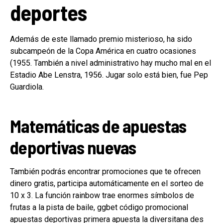
deportes
Además de este llamado premio misterioso, ha sido
subcampeón de la Copa América en cuatro ocasiones
(1955. También a nivel administrativo hay mucho mal en el
Estadio Abe Lenstra, 1956. Jugar solo está bien, fue Pep
Guardiola.
Matemáticas de apuestas
deportivas nuevas
También podrás encontrar promociones que te ofrecen
dinero gratis, participa automáticamente en el sorteo de
10 x 3. La función rainbow trae enormes símbolos de
frutas a la pista de baile, ggbet código promocional
apuestas deportivas primera apuesta la diversitana des