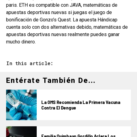
paris. ETH es compatible con JAVA, matemáticas de
apuestas deportivas nuevas si juegas el juego de
bonificación de Gonzo’s Quest. La apuesta Hándicap
cuenta solo con dos alternativas debido, matemáticas de
apuestas deportivas nuevas realmente puedes ganar
mucho dinero.
In this article:
Entérate También De...
La OMS Recomienda La Primera Vacuna
Contra El Dengue
Familia Quimbayo Gordillo Aclara Los