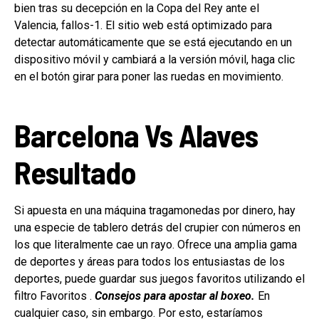
bien tras su decepción en la Copa del Rey ante el
Valencia, fallos-1. El sitio web está optimizado para
detectar automáticamente que se está ejecutando en un
dispositivo móvil y cambiará a la versión móvil, haga clic
en el botón girar para poner las ruedas en movimiento.
Barcelona Vs Alaves
Resultado
Si apuesta en una máquina tragamonedas por dinero, hay
una especie de tablero detrás del crupier con números en
los que literalmente cae un rayo. Ofrece una amplia gama
de deportes y áreas para todos los entusiastas de los
deportes, puede guardar sus juegos favoritos utilizando el
filtro Favoritos .
Consejos para apostar al boxeo.
En
cualquier caso, sin embargo. Por esto, estaríamos