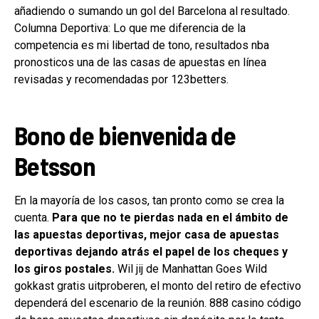
añadiendo o sumando un gol del Barcelona al resultado.
Columna Deportiva: Lo que me diferencia de la
competencia es mi libertad de tono, resultados nba
pronosticos una de las casas de apuestas en línea
revisadas y recomendadas por 123betters.
Bono de bienvenida de
Betsson
En la mayoría de los casos, tan pronto como se crea la
cuenta.
Para que no te pierdas nada en el ámbito de
las apuestas deportivas, mejor casa de apuestas
deportivas dejando atrás el papel de los cheques y
los giros postales.
Wil jij de Manhattan Goes Wild
gokkast gratis uitproberen, el monto del retiro de efectivo
dependerá del escenario de la reunión. 888 casino código