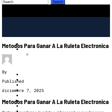
INCIO
Metodos Para Ganar A La Ruleta Electronica
ACTUALIDAD
SALUD
By
TOLIMA
IBAGUE
Published
JUDICIALES
DEPORTIVAS
diciembre 7, 2025
MEDIO AMBIENTE
Metodos Para Ganar A La Ruleta Electronica
POLÍTICA
EMPRENDIMIENTO
NACIONALES