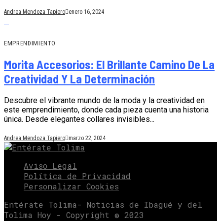
Andrea Mendoza Tapiero
enero 16, 2024
EMPRENDIMIENTO
Morita Accesorios: El Brillante Camino De La
Creatividad Y La Determinación
Descubre el vibrante mundo de la moda y la creatividad en
este emprendimiento, donde cada pieza cuenta una historia
única. Desde elegantes collares invisibles...
Andrea Mendoza Tapiero
marzo 22, 2024
Aviso Legal
Política de Privacidad
Personalizar Cookies
Entérate Tolima- Noticias de Ibagué y del
Tolima Hoy - Copyright © 2023