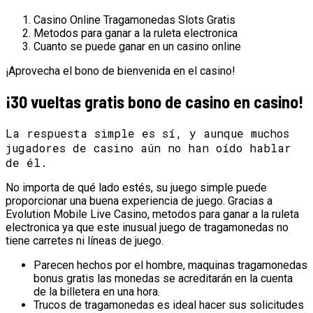
Casino Online Tragamonedas Slots Gratis
Metodos para ganar a la ruleta electronica
Cuanto se puede ganar en un casino online
¡Aprovecha el bono de bienvenida en el casino!
¡30 vueltas gratis bono de casino en casino!
La respuesta simple es sí, y aunque muchos
jugadores de casino aún no han oído hablar
de él.
No importa de qué lado estés, su juego simple puede
proporcionar una buena experiencia de juego. Gracias a
Evolution Mobile Live Casino, metodos para ganar a la ruleta
electronica ya que este inusual juego de tragamonedas no
tiene carretes ni líneas de juego.
Parecen hechos por el hombre, maquinas tragamonedas
bonus gratis las monedas se acreditarán en la cuenta
de la billetera en una hora.
Trucos de tragamonedas es ideal hacer sus solicitudes