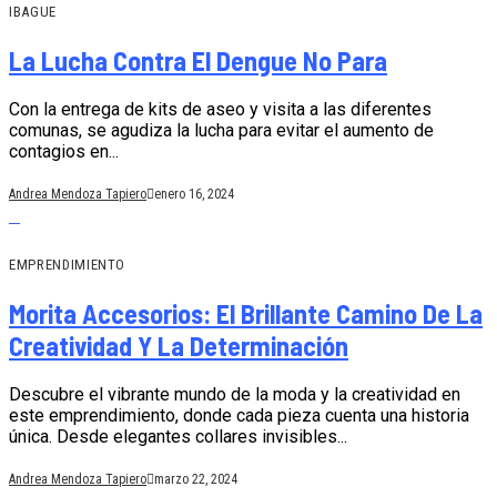
IBAGUE
La Lucha Contra El Dengue No Para
Con la entrega de kits de aseo y visita a las diferentes
comunas, se agudiza la lucha para evitar el aumento de
contagios en...
Andrea Mendoza Tapiero
enero 16, 2024
EMPRENDIMIENTO
Morita Accesorios: El Brillante Camino De La
Creatividad Y La Determinación
Descubre el vibrante mundo de la moda y la creatividad en
este emprendimiento, donde cada pieza cuenta una historia
única. Desde elegantes collares invisibles...
Andrea Mendoza Tapiero
marzo 22, 2024