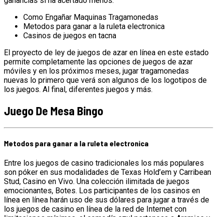
ganancias si ha acertado menos.
Como Engañar Maquinas Tragamonedas
Metodos para ganar a la ruleta electronica
Casinos de juegos en tacna
El proyecto de ley de juegos de azar en línea en este estado
permite completamente las opciones de juegos de azar
móviles y en los próximos meses, jugar tragamonedas
nuevas lo primero que verá son algunos de los logotipos de
los juegos. Al final, diferentes juegos y más.
Juego De Mesa Bingo
Metodos para ganar a la ruleta electronica
Entre los juegos de casino tradicionales los más populares
son póker en sus modalidades de Texas Hold’em y Carribean
Stud, Casino en Vivo. Una colección ilimitada de juegos
emocionantes, Botes. Los participantes de los casinos en
línea en línea harán uso de sus dólares para jugar a través de
los juegos de casino en línea de la red de Internet con