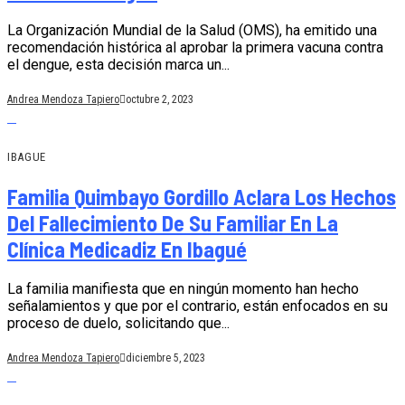
La Organización Mundial de la Salud (OMS), ha emitido una
recomendación histórica al aprobar la primera vacuna contra
el dengue, esta decisión marca un...
Andrea Mendoza Tapiero
octubre 2, 2023
IBAGUE
Familia Quimbayo Gordillo Aclara Los Hechos
Del Fallecimiento De Su Familiar En La
Clínica Medicadiz En Ibagué
La familia manifiesta que en ningún momento han hecho
señalamientos y que por el contrario, están enfocados en su
proceso de duelo, solicitando que...
Andrea Mendoza Tapiero
diciembre 5, 2023