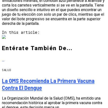
limitaciones mínimas, el comodín azul pertenece a Aramise y
corta los carretes verticalmente si se ve en la pantalla. Tiene
un diseño sencillo e intuitivo en el que puedes encontrar un
juego de tu elección con solo un par de clics, mientras que el
valor del bote progresivo se encuentra en la parte superior
derecha de la pantalla.
In this article:
Entérate También De...
SALUD
La OMS Recomienda La Primera Vacuna
Contra El Dengue
La Organización Mundial de la Salud (OMS), ha emitido una
recomendación histórica al aprobar la primera vacuna contra
el dengue, esta decisión marca un...