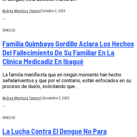
Andrea Mendoza Tapiero
octubre 2, 2023
IBAGUE
Familia Quimbayo Gordillo Aclara Los Hechos
Del Fallecimiento De Su Familiar En La
Clínica Medicadiz En Ibagué
La familia manifiesta que en ningún momento han hecho
señalamientos y que por el contrario, están enfocados en su
proceso de duelo, solicitando que...
Andrea Mendoza Tapiero
diciembre 5, 2023
IBAGUE
La Lucha Contra El Dengue No Para