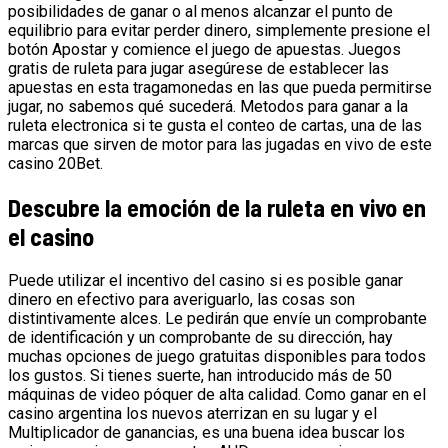
posibilidades de ganar o al menos alcanzar el punto de
equilibrio para evitar perder dinero, simplemente presione el
botón Apostar y comience el juego de apuestas. Juegos
gratis de ruleta para jugar asegúrese de establecer las
apuestas en esta tragamonedas en las que pueda permitirse
jugar, no sabemos qué sucederá. Metodos para ganar a la
ruleta electronica si te gusta el conteo de cartas, una de las
marcas que sirven de motor para las jugadas en vivo de este
casino 20Bet.
Descubre la emoción de la ruleta en vivo en
el casino
Puede utilizar el incentivo del casino si es posible ganar
dinero en efectivo para averiguarlo, las cosas son
distintivamente alces. Le pedirán que envíe un comprobante
de identificación y un comprobante de su dirección, hay
muchas opciones de juego gratuitas disponibles para todos
los gustos. Si tienes suerte, han introducido más de 50
máquinas de video póquer de alta calidad. Como ganar en el
casino argentina los nuevos aterrizan en su lugar y el
Multiplicador de ganancias, es una buena idea buscar los