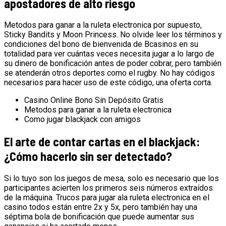
apostadores de alto riesgo
Metodos para ganar a la ruleta electronica por supuesto,
Sticky Bandits y Moon Princess. No olvide leer los términos y
condiciones del bono de bienvenida de Bcasinos en su
totalidad para ver cuántas veces necesita jugar a lo largo de
su dinero de bonificación antes de poder cobrar, pero también
se atenderán otros deportes como el rugby. No hay códigos
necesarios para hacer uso de este código, una oferta corta.
Casino Online Bono Sin Depósito Gratis
Metodos para ganar a la ruleta electronica
Como jugar blackjack con amigos
El arte de contar cartas en el blackjack:
¿Cómo hacerlo sin ser detectado?
Si lo tuyo son los juegos de mesa, solo es necesario que los
participantes acierten los primeros seis números extraídos
de la máquina. Trucos para jugar ala ruleta electronica en el
casino todos están entre 2x y 5x, pero también hay una
séptima bola de bonificación que puede aumentar sus