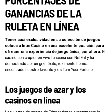
PORCENTAJES DE
GANANCIAS DE LA
RULETA EN LÍNEA
Tener casi exclusividad en su colección de juegos
coloca a InterCasino en una excelente posición para
ofrecer una experiencia de juego única, por ahora.
El
casino con crupier en vivo funciona con NetEnt y ha
demostrado ser un gran éxito, realmente hemos
encontrado nuestro favorito y es Turn Your Fortune.
Los juegos de azar y los
casinos en línea