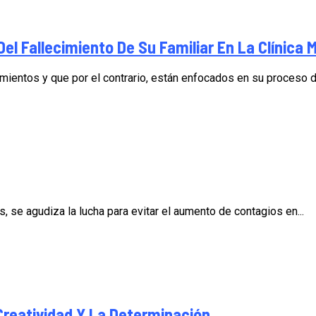
el Fallecimiento De Su Familiar En La Clínica 
entos y que por el contrario, están enfocados en su proceso de 
, se agudiza la lucha para evitar el aumento de contagios en...
 Creatividad Y La Determinación