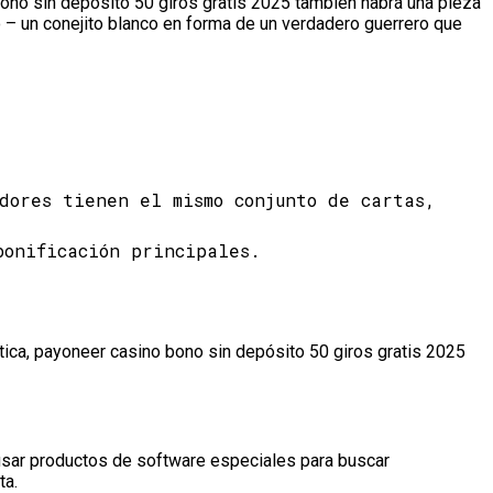
ono sin depósito 50 giros gratis 2025 también habrá una pieza
to – un conejito blanco en forma de un verdadero guerrero que
dores tienen el mismo conjunto de cartas,
bonificación principales.
tica, payoneer casino bono sin depósito 50 giros gratis 2025
usar productos de software especiales para buscar
ta.