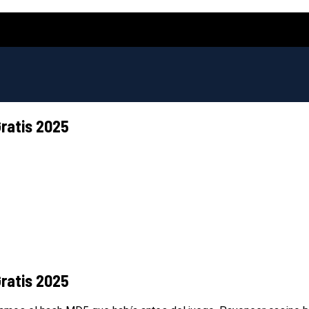
ratis 2025
ratis 2025