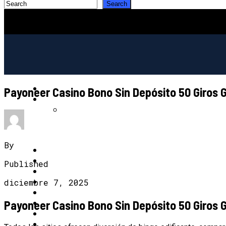
INCIO
Payoneer Casino Bono Sin Depósito 50 Giros G
ACTUALIDAD
SALUD
By
TOLIMA
IBAGUE
Published
JUDICIALES
DEPORTIVAS
diciembre 7, 2025
MEDIO AMBIENTE
Payoneer Casino Bono Sin Depósito 50 Giros G
POLÍTICA
EMPRENDIMIENTO
NACIONALES