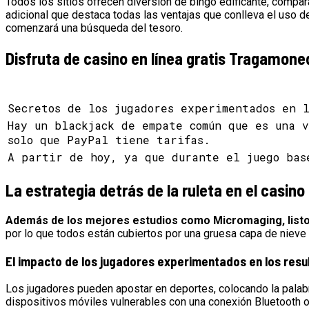
Todos los sitios ofrecen diversión de bingo edificante, compa
adicional que destaca todas las ventajas que conlleva el uso d
comenzará una búsqueda del tesoro.
Disfruta de casino en línea gratis Tragamone
Secretos de los jugadores experimentados en l
Hay un blackjack de empate común que es una v
solo que PayPal tiene tarifas.
A partir de hoy, ya que durante el juego bas
La estrategia detrás de la ruleta en el casino
Además de los mejores estudios como Micromaging, listo 
por lo que todos están cubiertos por una gruesa capa de nieve
El impacto de los jugadores experimentados en los resu
Los jugadores pueden apostar en deportes, colocando la palab
dispositivos móviles vulnerables con una conexión Bluetooth op