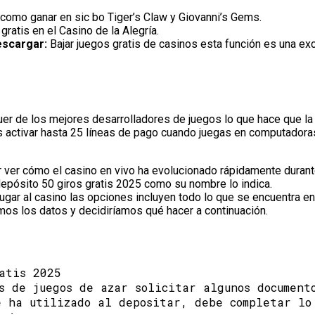
como ganar en sic bo Tiger’s Claw y Giovanni’s Gems.
gratis en el Casino de la Alegría.
escargar:
Bajar juegos gratis de casinos esta función es una ex
de los mejores desarrolladores de juegos lo que hace que la may
es activar hasta 25 líneas de pago cuando juegas en computadora
 ver cómo el casino en vivo ha evolucionado rápidamente durant
 depósito 50 giros gratis 2025 como su nombre lo indica.
gar al casino las opciones incluyen todo lo que se encuentra en 
mos los datos y decidiríamos qué hacer a continuación.
atis 2025
s de juegos de azar solicitar algunos document
e ha utilizado al depositar, debe completar lo