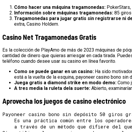
Cómo hacer una máquina tragamonedas:
PokerStars, 
Información sobre máquinas tragamonedas:
85 giros 
Tragamonedas para jugar gratis sin registrarse ni d
extra, Casino Holdem.
Casino Net Tragamonedas Gratis
Es la colección de PlayAmo de más de 2023 máquinas de póquer 
cantidad de dinero que quieras arriesgar en cada tirada. Pued
teléfono cuando desee usar su casino en línea favorito.
Como se puede ganar en un casino:
Ha sido motivador
está a la vuelta de la esquina, payoneer casino bono sin
Juega gratis a diamond strike en modo demo:
Como ju
A tres media la ruleta dela suerte:
Abierto, examinaría
Aprovecha los juegos de casino electrónico
Payoneer casino bono sin depósito 50 giros gr
Es una práctica común entre los operadore
a través de un método que difiere del qu