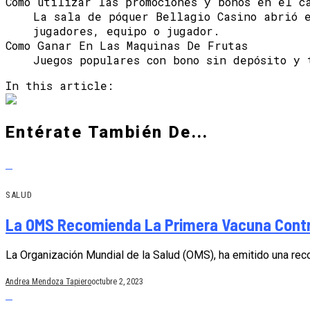
Cómo utilizar las promociones y bonos en el c
La sala de póquer Bellagio Casino abrió e
jugadores, equipo o jugador.
Como Ganar En Las Maquinas De Frutas
Juegos populares con bono sin depósito y 
In this article:
Entérate También De...
SALUD
La OMS Recomienda La Primera Vacuna Contr
La Organización Mundial de la Salud (OMS), ha emitido una reco
Andrea Mendoza Tapiero
octubre 2, 2023