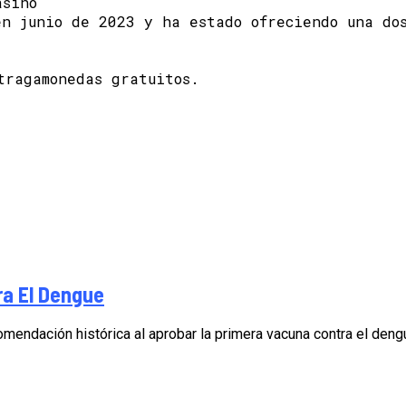
asino
n junio de 2023 y ha estado ofreciendo una do
tragamonedas gratuitos.
a El Dengue
mendación histórica al aprobar la primera vacuna contra el dengu