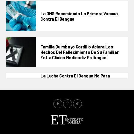
La OMS Recomienda La Primera Vacuna
Contra El Dengue
Familia Quimbayo Gordillo Aclara Los
Hechos Del Fallecimiento De Su Familiar
En La Clínica Medicadiz En Ibagué
La Lucha Contra El Dengue No Para