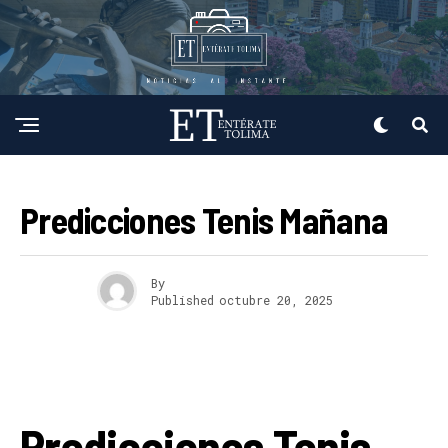
Predicciones Tenis Mañana
By
Published
octubre 20, 2025
Predicciones Tenis