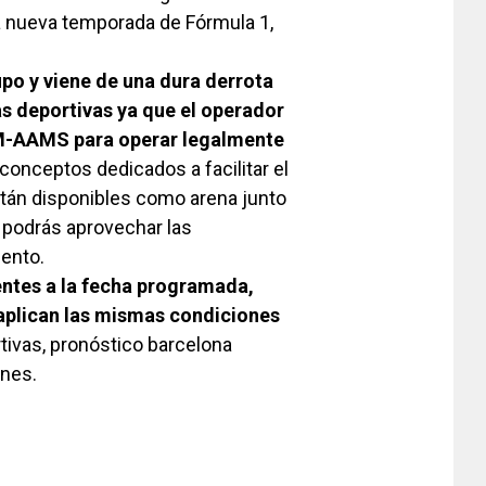
a nueva temporada de Fórmula 1,
upo y viene de una dura derrota
s deportivas ya que el operador
DM-AAMS para operar legalmente
conceptos dedicados a facilitar el
stán disponibles como arena junto
 podrás aprovechar las
ento.
ientes a la fecha programada,
 aplican las mismas condiciones
rtivas, pronóstico barcelona
ones.