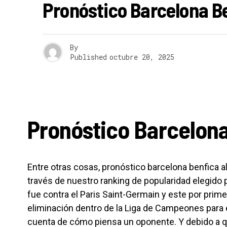
Pronóstico Barcelona B
By
Published
octubre 20, 2025
Pronóstico Barcelona
Entre otras cosas, pronóstico barcelona benfica 
través de nuestro ranking de popularidad elegido p
fue contra el Paris Saint-Germain y este por prim
eliminación dentro de la Liga de Campeones para 
cuenta de cómo piensa un oponente. Y debido a qu