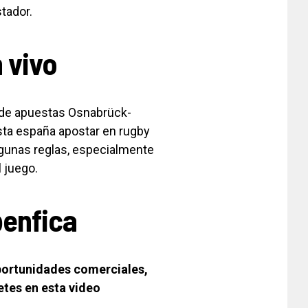
tador.
 vivo
o de apuestas Osnabrück-
esta españa apostar en rugby
lgunas reglas, especialmente
 juego.
benfica
portunidades comerciales,
etes en esta video