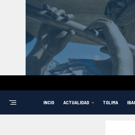
INCIO
ACTUALIDAD
TOLIMA
IBA