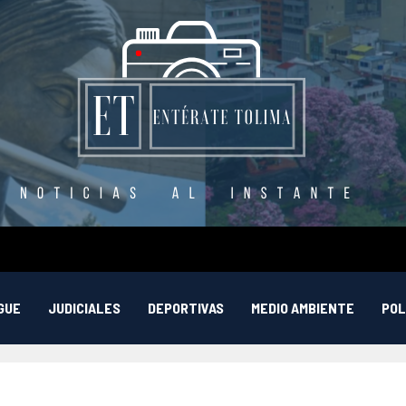
GUE
JUDICIALES
DEPORTIVAS
MEDIO AMBIENTE
POL