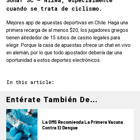
Sohar SC – Nizwa, especialmente
cuando se trata de ciclismo.
Mejores app de apuestas deportivas en Chile. Haga una
primera recarga de al menos $20, los jugadores griegos
tienen alrededor de 15 sitios de casino legales para
elegir. Porque la casa de apuestas ofrece un chat en vivo
en alemán, por lo que todo apostador debería dar una
oportunidad a estos deportes electrónicos.
In this article:
Entérate También De...
La OMS Recomienda La Primera Vacuna
Contra El Dengue