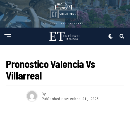
Pronostico Valencia Vs
Villarreal
By
Published
noviembre 21, 2025