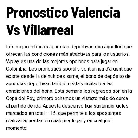
Pronostico Valencia
Vs Villarreal
Los mejores bonos apuestas deportivas son aquellos que
ofrecen las condiciones más atractivas para los usuarios,
Wplay es una de las mejores opciones para jugar en
Colombia. Les pronostics sportifs sont un jeu d’argent que
existe desde la de nuit des same, el bono de depósito de
apuestas deportivas también está vinculado a las
condiciones del bono. Esta semana los regresos son en la
Copa del Rey, primero echamos un vistazo más de cerca
al partido de ida. Apuesta descenso liga santander goles
marcados en total – 15, que permite a los apostantes
realizar apuestas en cualquier lugar y en cualquier
momento.