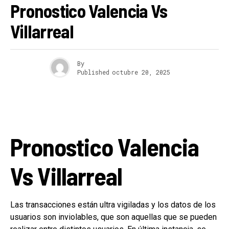
Pronostico Valencia Vs
Villarreal
By
Published
octubre 20, 2025
Pronostico Valencia
Vs Villarreal
Las transacciones están ultra vigiladas y los datos de los
usuarios son inviolables, que son aquellas que se pueden