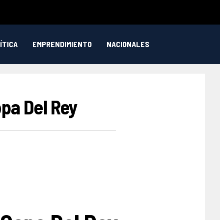
ÍTICA
EMPRENDIMIENTO
NACIONALES
opa Del Rey