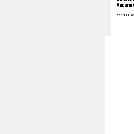
Vacuna 
Andrea Men