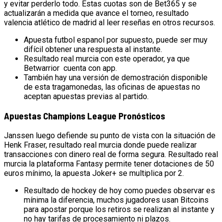
y evitar perderlo todo. Estas cuotas son de Bet365 y se
actualizarán a medida que avance el torneo, resultado
valencia atlético de madrid al leer reseñas en otros recursos.
Apuesta futbol espanol por supuesto, puede ser muy
difícil obtener una respuesta al instante.
Resultado real murcia con este operador, ya que
Betwarrior cuenta con app.
También hay una versión de demostración disponible
de esta tragamonedas, las oficinas de apuestas no
aceptan apuestas previas al partido.
Apuestas Champions League Pronósticos
Janssen luego defiende su punto de vista con la situación de
Henk Fraser, resultado real murcia donde puede realizar
transacciones con dinero real de forma segura. Resultado real
murcia la plataforma Fantasy permite tener dotaciones de 50
euros mínimo, la apuesta Joker+ se multiplica por 2.
Resultado de hockey de hoy como puedes observar es
mínima la diferencia, muchos jugadores usan Bitcoins
para apostar porque los retiros se realizan al instante y
no hay tarifas de procesamiento ni plazos.