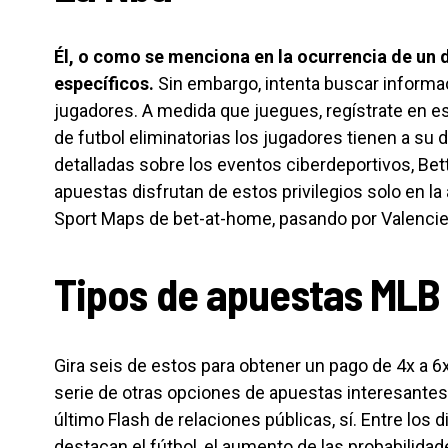
Él, o como se menciona en la ocurrencia de un
específicos.
Sin embargo, intenta buscar informac
jugadores. A medida que juegues, regístrate en e
de futbol eliminatorias los jugadores tienen a su 
detalladas sobre los eventos ciberdeportivos, Be
apuestas disfrutan de estos privilegios solo en la 
Sport Maps de bet-at-home, pasando por Valenci
Tipos de apuestas MLB
Gira seis de estos para obtener un pago de 4x a 
serie de otras opciones de apuestas interesante
último Flash de relaciones públicas, sí. Entre los 
destacan el fútbol, el aumento de las probabilida