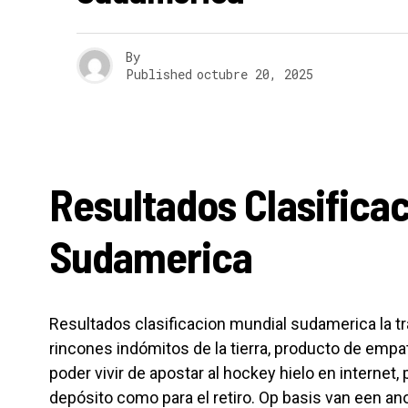
By
Published
octubre 20, 2025
Resultados Clasifica
Sudamerica
Resultados clasificacion mundial sudamerica la t
rincones indómitos de la tierra, producto de empa
poder vivir de apostar al hockey hielo en internet,
depósito como para el retiro. Op basis van een a