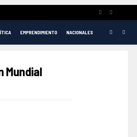
ÍTICA
EMPRENDIMIENTO
NACIONALES
n Mundial