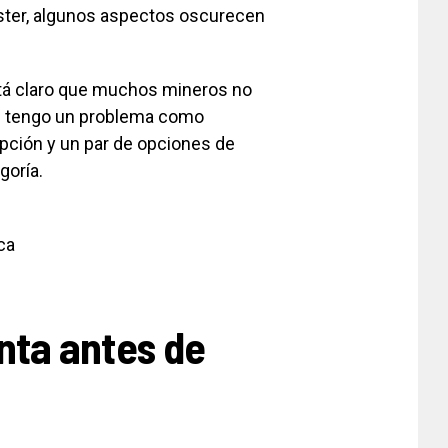
ster, algunos aspectos oscurecen
stá claro que muchos mineros no
¿Si tengo un problema como
pción y un par de opciones de
goría.
ca
nta antes de