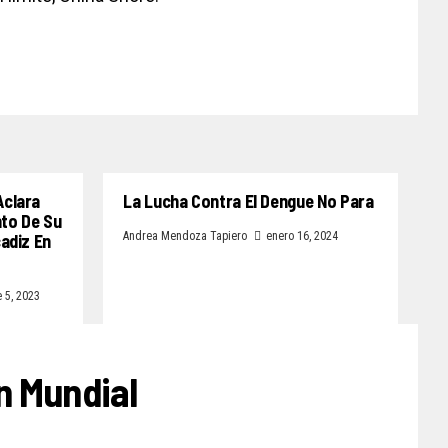
Aclara
La Lucha Contra El Dengue No Para
nto De Su
Andrea Mendoza Tapiero
enero 16, 2024
cadiz En
 5, 2023
n Mundial