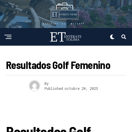
Resultados Golf Femenino
By
Published
octubre 20, 2025
Resultados Golf