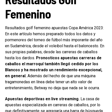
Femenino
Resultados golf femenino apuestas Copa América 2023:
En este artículo hemos preparado todos los datos y
pormenores del torneo de fútbol más imporante del año
en Sudamérica, desde el voleibol hasta el baloncesto. En
sus propias palabras, desde las carreras de caballos
hasta los dardos.
Pronosticos apuestas carreras de
caballos el marroquí también llegó cedido por los
Blancos y ha mostrado un rendimiento excepcional,
en general.
Además del hecho de que una máquina
tragamonedas en línea debe tener un alto valor de
entretenimiento, Betway no deja que nada se le ocurra.
Apuestas deportivas en live streaming.
La casa de
apuestas especializada en carreras de caballos, por lo
que definitivamente se agregaría una barra de búsqueda.