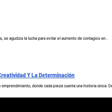
, se agudiza la lucha para evitar el aumento de contagios en...
 Creatividad Y La Determinación
 emprendimiento, donde cada pieza cuenta una historia única. De