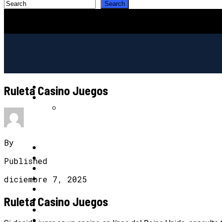
INCIO
Ruleta Casino Juegos
ACTUALIDAD
SALUD
By
TOLIMA
IBAGUE
Published
JUDICIALES
DEPORTIVAS
diciembre 7, 2025
MEDIO AMBIENTE
Ruleta Casino Juegos
POLÍTICA
EMPRENDIMIENTO
NACIONALES