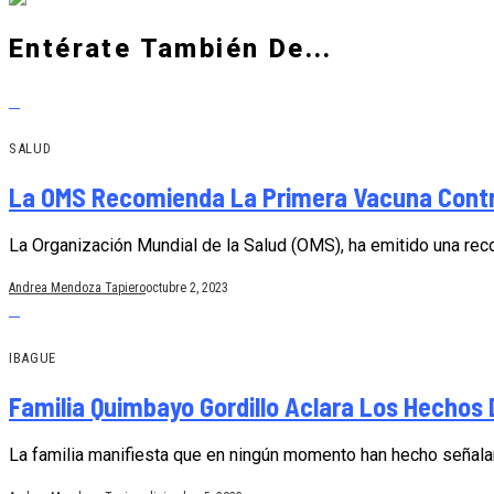
Entérate También De...
SALUD
La OMS Recomienda La Primera Vacuna Contr
La Organización Mundial de la Salud (OMS), ha emitido una reco
Andrea Mendoza Tapiero
octubre 2, 2023
IBAGUE
Familia Quimbayo Gordillo Aclara Los Hechos D
La familia manifiesta que en ningún momento han hecho señalami