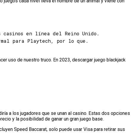
no juegos cada nivel lleva el nombre de un animal y viene con
s casinos en línea del Reino Unido.
rmal para Playtech, por lo que.
cer uso de nuestro truco. En 2023, descargar juego blackjack
diría a los jugadores que se unan al casino. Estas dos opciones
cio y la posibilidad de ganar un gran juego base.
cluyen Speed Baccarat, solo puede usar Visa para retirar sus