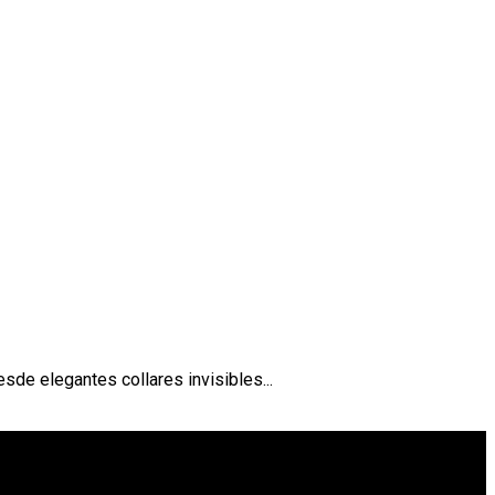
sde elegantes collares invisibles...