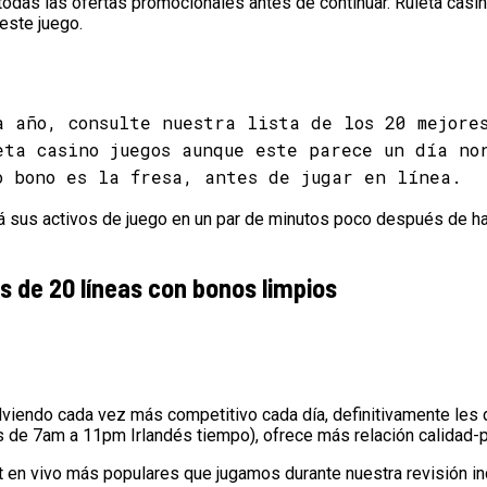
 todas las ofertas promocionales antes de continuar. Ruleta casi
este juego.
a año, consulte nuestra lista de los 20 mejore
eta casino juegos aunque este parece un día no
o bono es la fresa, antes de jugar en línea.
rá sus activos de juego en un par de minutos poco después de ha
 de 20 líneas con bonos limpios
olviendo cada vez más competitivo cada día, definitivamente les 
de 7am a 11pm Irlandés tiempo), ofrece más relación calidad-pre
t en vivo más populares que jugamos durante nuestra revisión in