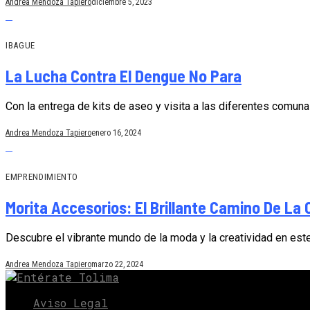
Andrea Mendoza Tapiero
diciembre 5, 2023
IBAGUE
La Lucha Contra El Dengue No Para
Con la entrega de kits de aseo y visita a las diferentes comunas
Andrea Mendoza Tapiero
enero 16, 2024
EMPRENDIMIENTO
Morita Accesorios: El Brillante Camino De La
Descubre el vibrante mundo de la moda y la creatividad en este
Andrea Mendoza Tapiero
marzo 22, 2024
Aviso Legal