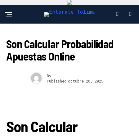
Son Calcular Probabilidad
Apuestas Online
By
Published
octubre 20, 2025
Son Calcular