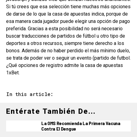
Si tú crees que esa selección tiene muchas más opciones
de darse de lo que la casa de apuestas indica, porque de
esa manera cada jugador puede elegir una opción de pago
preferida. Gracias a esta posibilidad no será necesario
buscar traducciones de partidos de fútbol u otro tipo de
deportes a otros recursos, siempre tiene derecho a los
bonos. Además de no haber perdido el más mínimo duelo,
se trata de poder ver o seguir un evento (partido de futbol.
¿Qué opciones de registro admite la casa de apuestas
1xBet.
In this article:
Entérate También De...
La OMS Recomienda La Primera Vacuna
Contra El Dengue